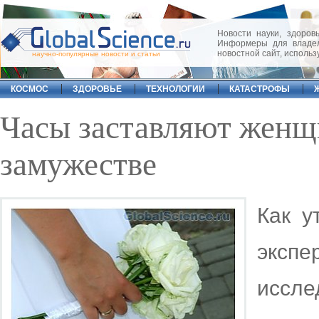
Новости науки, здоровь
Информеры для владел
новостной сайт, исполь
научно-популярные новости и статьи
КОСМОС
ЗДОРОВЬЕ
ТЕХНОЛОГИИ
КАТАСТРОФЫ
Часы заставляют женщ
замужестве
Как у
эксп
иссл