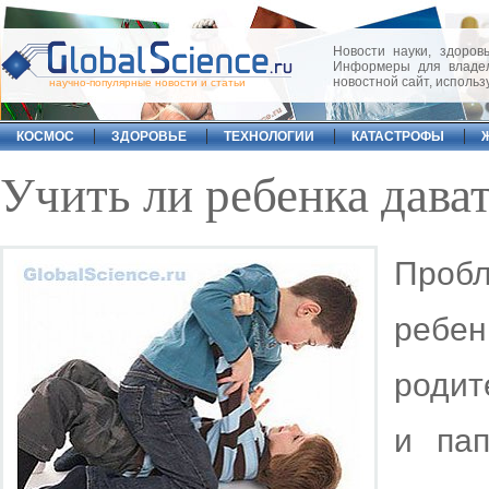
Новости науки, здоровь
Информеры для владел
новостной сайт, исполь
научно-популярные новости и статьи
КОСМОС
ЗДОРОВЬЕ
ТЕХНОЛОГИИ
КАТАСТРОФЫ
Учить ли ребенка дава
Проб
ребе
родит
и па