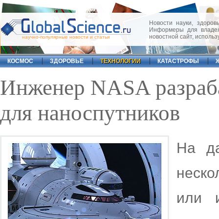
Новости науки, здоровь
Информеры для владел
новостной сайт, исполь
научно-популярные новости и статьи
КОСМОС
ЗДОРОВЬЕ
ТЕХНОЛОГИИ
КАТАСТРОФЫ
Инженер NASA разраб
для наноспутников
На д
неско
или 