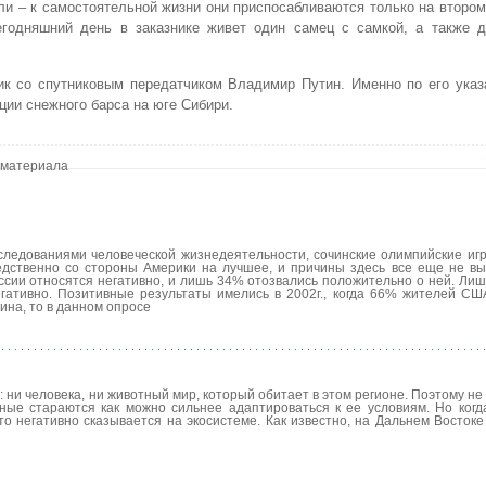
ли – к самостоятельной жизни они приспосабливаются только на втором
егодняшний день в заказнике живет один самец с самкой, а также 
ник со спутниковым передатчиком Владимир Путин. Именно по его ука
ции снежного барса на юге Сибири.
 материала
следованиями человеческой жизнедеятельности, сочинские олимпийские иг
едственно со стороны Америки на лучшее, и причины здесь все еще не в
сии относятся негативно, и лишь 34% отозвались положительно о ней. Лишь
гативно. Позитивные результаты имелись в 2002г., когда 66% жителей СШ
ина, то в данном опросе
: ни человека, ни животный мир, который обитает в этом регионе. Поэтому не
тные стараются как можно сильнее адаптироваться к ее условиям. Но когд
 негативно сказывается на экосистеме. Как известно, на Дальнем Востоке 