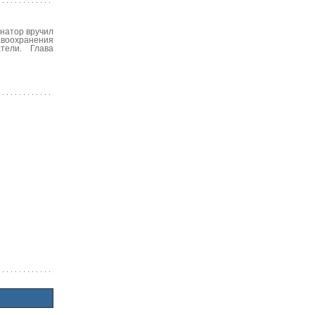
рнатор вручил
равоохранения
тели. Глава