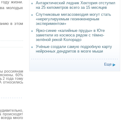
 году жизни.
Антарктический ледник Хектория отступил
на 25 километров всего за 15 месяцев
два молодых
Спутниковые мегасозвездия могут стать
«нерегулируемым геоинженерным
занию в этом
экспериментом»
Ярко-синие «калийные пруды» в Юте
заметили из космоса рядом с тёмно-
зелёной рекой Колорадо
Учёные создали самую подробную карту
нейронных дендритов в мозге мыши
Еще
ры россиянам
ыяснены. 60%
 2 года тому
А относились
 удивительно,
а происходят
всегда много