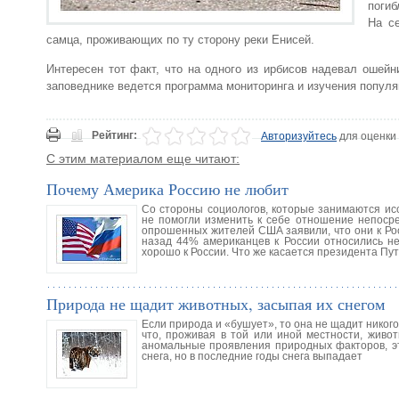
погиб
На с
самца, проживающих по ту сторону реки Енисей.
Интересен тот факт, что на одного из ирбисов надевал ошей
заповеднике ведется программа мониторинга и изучения популя
Рейтинг:
Авторизуйтесь
для оценки
С этим материалом еще читают:
Почему Америка Россию не любит
Со стороны социологов, которые занимаются ис
не помогли изменить к себе отношение непоср
опрошенных жителей США заявили, что они к Рос
назад 44% американцев к России относились не
хорошо к России. Что же касается президента Пут
Природа не щадит животных, засыпая их снегом
Если природа и «бушует», то она не щадит никого
что, проживая в той или иной местности, живо
аномальные проявления природных факторов, это
снега, но в последние годы снега выпадает