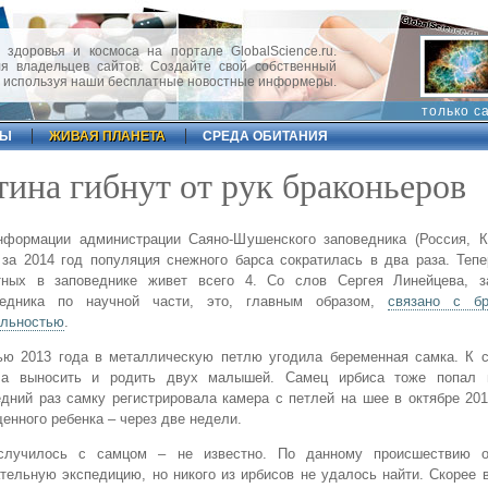
 здоровья и космоса на портале GlobalScience.ru.
 владельцев сайтов. Создайте свой собственный
, используя наши бесплатные новостные информеры.
только с
ФЫ
ЖИВАЯ ПЛАНЕТА
СРЕДА ОБИТАНИЯ
ина гибнут от рук браконьеров
нформации администрации Саяно-Шушенского заповедника (Россия, К
 за 2014 год популяция снежного барса сократилась в два раза. Теп
тных в заповеднике живет всего 4. Со слов Сергея Линейцева, з
ведника по научной части, это, главным образом,
связано с бр
ельностью
.
ью 2013 года в металлическую петлю угодила беременная самка. К с
ла выносить и родить двух малышей. Самец ирбиса тоже попал 
дний раз самку регистрировала камера с петлей на шее в октябре 201
енного ребенка – через две недели.
случилось с самцом – не известно. По данному происшествию о
тельную экспедицию, но никого из ирбисов не удалось найти. Скорее в