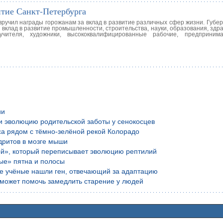
итие Санкт-Петербурга
вручил награды горожанам за вклад в развитие различных сфер жизни. Губе
 вклад в развитие промышленности, строительства, науки, образования, зд
чителя, художники, высококвалифицированные рабочие, предпринима
ии
и эволюцию родительской заботы у сенокосцев
са рядом с тёмно-зелёной рекой Колорадо
дритов в мозге мыши
ой», который переписывает эволюцию рептилий
ые» пятна и полосы
ие учёные нашли ген, отвечающий за адаптацию
е может помочь замедлить старение у людей