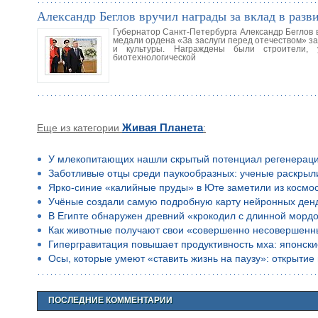
Александр Беглов вручил награды за вклад в разв
Губернатор Санкт-Петербурга Александр Беглов 
медали ордена «За заслуги перед отечеством» за
и культуры. Награждены были строители, у
биотехнологической
Еще из категории
Живая Планета
:
У млекопитающих нашли скрытый потенциал регенерац
Заботливые отцы среди паукообразных: ученые раскрыл
Ярко-синие «калийные пруды» в Юте заметили из космо
Учёные создали самую подробную карту нейронных ден
В Египте обнаружен древний «крокодил с длинной морд
Как животные получают свои «совершенно несовершенн
Гипергравитация повышает продуктивность мха: японск
Осы, которые умеют «ставить жизнь на паузу»: открыти
ПОСЛЕДНИЕ КОММЕНТАРИИ