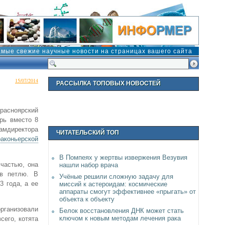
амые свежие научные новости на страницах вашего сайта
15/07/2014
РАССЫЛКА ТОПОВЫХ НОВОСТЕЙ
расноярский
ерь вместо 8
амдиректора
ЧИТАТЕЛЬСКИЙ ТОП
аконьерской
В Помпеях у жертвы извержения Везувия
частью, она
нашли набор врача
в петлю. В
Учёные решили сложную задачу для
3 года, а ее
миссий к астероидам: космические
аппараты смогут эффективнее «прыгать» от
объекта к объекту
рганизовали
Белок восстановления ДНК может стать
ключом к новым методам лечения рака
сего, котята