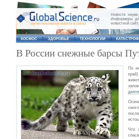
Новости науки,
Информеры для
новостной сайт
научно-популярные новости и статьи
КОСМОС
ЗДОРОВЬЕ
ТЕХНОЛОГИИ
КАТАСТРО
В России снежные барсы Пут
По и
край)
живо
запо
деят
Осен
смог
после
истощ
Что 
спаса