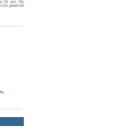
м 20 лет. По
 стал девятой
ть