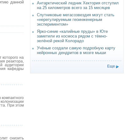
итию данной
Антарктический ледник Хектория отступил
на 25 километров всего за 15 месяцев
Спутниковые мегасозвездия могут стать
«нерегулируемым геоинженерным
экспериментом»
Ярко-синие «калийные пруды» в Юте
заметили из космоса рядом с тёмно-
зелёной рекой Колорадо
Учёные создали самую подробную карту
нейронных дендритов в мозге мыши
 которого на
ния реактора,
ой аудитории
Еще
ения кафедры
 компактного
в колонизации
та. При этом
олит снизить