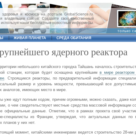
 здоровья и космоса на портале GlobalScience.ru.
 владельцев сайтов. Создайте свой собственный
, используя наши бесплатные новостные информеры.
только с
ФЫ
ЖИВАЯ ПЛАНЕТА
СРЕДА ОБИТАНИЯ
крупнейшего ядерного реактора
рритории небольшого китайского городка Тайшань началось строительс
ной станции, которая будет оснащена крупнейшим
в мире реактором
ве
. Строящиеся реакторы, по предварительной информации специали
ссальный размер и уровень мощности, превышающий все допустимые
х аналогов, имеющих место в мире.
ы уже идут полным ходом, причем огромными, можно сказать, даже к
ми, о чем свидетельствуют местные средства массовой информации с
не официальные данные. Отметим, что в рамках проекта своё участи
ые-специалисты из Франции, утверждая, что актуальных данных по 
х планов у них нет.
тоящий момент, китайскими инженерами ведется строительство 28-ми 