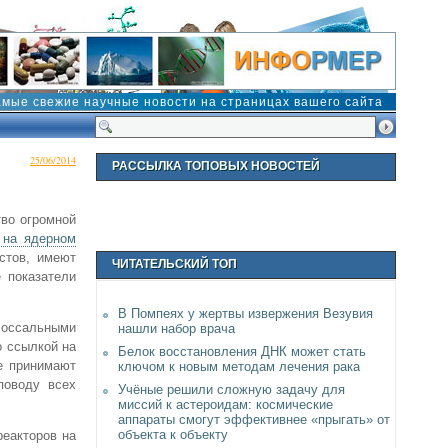
амые свежие научные новости на страницах вашего сайта
25/06/2014
РАССЫЛКА ТОПОВЫХ НОВОСТЕЙ
тво огромной
 на ядерном
стов, имеют
ЧИТАТЕЛЬСКИЙ ТОП
 показатели
В Помпеях у жертвы извержения Везувия
олоссальными
нашли набор врача
о ссылкой на
Белок восстановления ДНК может стать
е принимают
ключом к новым методам лечения рака
поводу всех
Учёные решили сложную задачу для
миссий к астероидам: космические
аппараты смогут эффективнее «прыгать» от
объекта к объекту
реакторов на