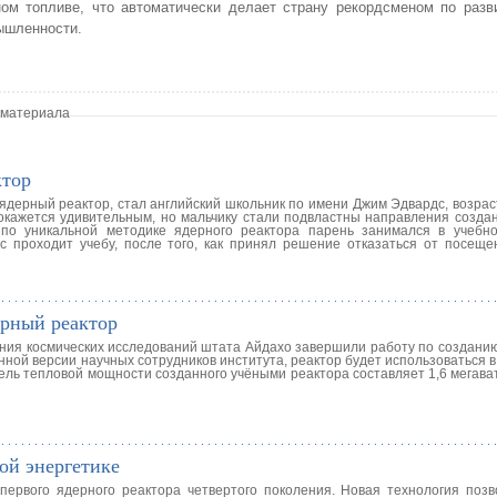
ом топливе, что автоматически делает страну рекордсменом по разв
ышленности.
 материала
ктор
дерный реактор, стал английский школьник по имени Джим Эдвардс, возраст
 покажется удивительным, но мальчику стали подвластны направления созда
 по уникальной методике ядерного реактора парень занимался в учебн
с проходит учебу, после того, как принял решение отказаться от посещ
ерный реактор
ия космических исследований штата Айдахо завершили работу по созданию
нной версии научных сотрудников института, реактор будет использоваться 
ль тепловой мощности созданного учёными реактора составляет 1,6 мегават
ой энергетике
первого ядерного реактора четвертого поколения. Новая технология позв