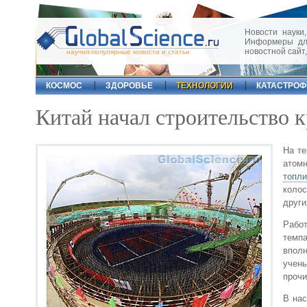
Новости науки,
Информеры для
новостной сайт
научно-популярные новости и статьи
КОСМОС
ЗДОРОВЬЕ
ТЕХНОЛОГИИ
КАТАСТРО
Китай начал строительство 
На те
атом
топли
коло
други
Работ
темпа
впол
учен
прочи
В нас