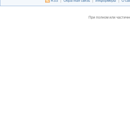
RSS
|
Обратная связь
|
Информеры
|
О са
При полном или частичн