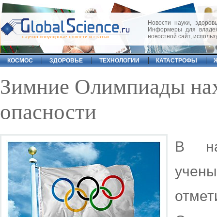
Новости науки, здоровь
Информеры для владел
новостной сайт, исполь
научно-популярные новости и статьи
КОСМОС
ЗДОРОВЬЕ
ТЕХНОЛОГИИ
КАТАСТРОФЫ
Зимние Олимпиады нах
опасности
В на
учен
отме