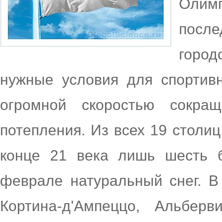
Олимп
посл
горо
нужные условия для спортивн
огромной скоростью сокращ
потепления. Из всех 19 столи
конце 21 века лишь шесть б
феврале натуральный снег. В 
Кортина-д'Ампеццо, Альберв