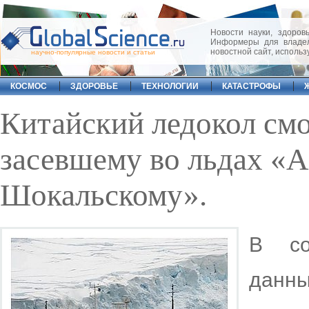
Новости науки, здоровь
Информеры для владел
новостной сайт, исполь
научно-популярные новости и статьи
КОСМОС
ЗДОРОВЬЕ
ТЕХНОЛОГИИ
КАТАСТРОФЫ
Китайский ледокол смо
засевшему во льдах «
Шокальскому».
В со
данн