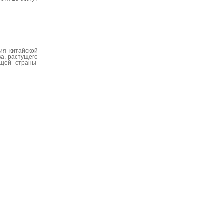
ия китайской
ва, растущего
ищей страны.