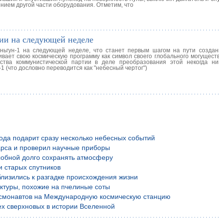
нием другой части оборудования. Отметим, что
ции на следующей неделе
яньгун-1 на следующей неделе, что станет первым шагом на пути создан
ивает свою космическую программу как символ своего глобального могущест
дства коммунистической партии в деле преобразования этой некогда н
 (что дословно переводится как "небесный чертог")
года подарит сразу несколько небесных событий
рса и проверил научные приборы
обной долго сохранять атмосферу
и старых спутников
лизились к разгадке происхождения жизни
уктуры, похожие на пчелиные соты
осмонавтов на Международную космическую станцию
х сверхновых в истории Вселенной