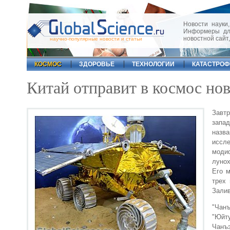
Новости науки,
Информеры для
новостной сайт
научно-популярные новости и статьи
КОСМОС
ЗДОРОВЬЕ
ТЕХНОЛОГИИ
КАТАСТРО
Китай отправит в космос но
Завт
запа
назв
иссл
моди
лунох
Его м
трех 
Залив
"Чанъ
"Юйту
Чанъ