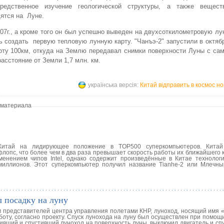
средственное изучение геологической структуры, а также вещест
ятся на Луне.
007г., а кроме того он был успешно выведен на двухсоткилометровую лу
создать первую тепловую лунную карту. "Чанъэ-2" запустили в октябре
соту 100км, откуда на Землю передавал снимки поверхности Луны с с
расстояние от Земли 1,7 млн. км.
українська версія:
Китай відправить в космос но
 материала
 Китай на лидирующее положение в TOP500 суперкомпьютеров. Китай
лопс, что более чем в два раза превышает скорость работы их ближайшего 
енением чипов Intel, однако содержит произведённые в Китае технологи
миллионов. Этот суперкомпьютер получил название Tianhe-2 или Млечны
 посадку на луну
 представителей центра управления полетами КНР, луноход, носящий имя
боту, согласно проекту. Спуск лунохода на луну был осуществлен при помощ
ивший и спустивший луноход на поверхность луны, выключил двигатель и сп