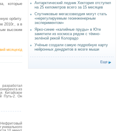
Антарктический ледник Хектория отступил
ва, которые
на 25 километров всего за 15 месяцев
Спутниковые мегасозвездия могут стать
«нерегулируемым геоинженерным
нную орбиту.
экспериментом»
 2010г., а в
Ярко-синие «калийные пруды» в Юте
амым высоким
заметили из космоса рядом с тёмно-
зелёной рекой Колорадо
Учёные создали самую подробную карту
нейронных дендритов в мозге мыши
вий місяцехід
Еще
 разработал
конкурента из
и. Китайское
й Путь-2. Он
 «Нефритовый
и уникального
устя 10 минут