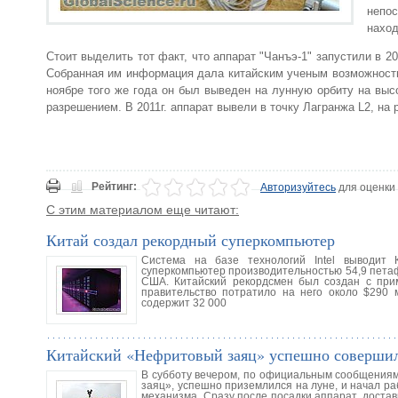
непо
наход
Стоит выделить тот факт, что аппарат "Чанъэ-1" запустили в 2
Собранная им информация дала китайским ученым возможность 
ноябре того же года он был выведен на лунную орбиту на вы
разрешением. В 2011г. аппарат вывели в точку Лагранжа L2, на 
Рейтинг:
Авторизуйтесь
для оценки
С этим материалом еще читают:
Китай создал рекордный суперкомпьютер
Система на базе технологий Intel выводит
суперкомпьютер производительностью 54,9 петаф
США. Китайский рекордсмен был создан с прим
правительство потратило на него около $290 
содержит 32 000
Китайский «Нефритовый заяц» успешно совершил
В субботу вечером, по официальным сообщениям
заяц», успешно приземлился на луне, и начал ра
механизма. Сразу после посадки аппарат, достав