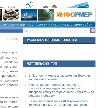
амые свежие научные новости на страницах вашего сайта
01/12/2013
РАССЫЛКА ТОПОВЫХ НОВОСТЕЙ
ится в юго-
рый получил
 китайский
ЧИТАТЕЛЬСКИЙ ТОП
ет применен
еля. Данный
В Помпеях у жертвы извержения Везувия
 прилунится.
нашли набор врача
последующих
Учёные решили сложную задачу для
оло кратера
миссий к астероидам: космические
аппараты смогут эффективнее «прыгать» от
объекта к объекту
чил название
Белок восстановления ДНК может стать
да-то богине
ключом к новым методам лечения рака
час, входит