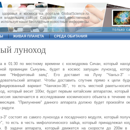
 здоровья и космоса на портале GlobalScience.ru.
 владельцев сайтов. Создайте свой собственный
, используя наши бесплатные новостные информеры.
только с
ФЫ
ЖИВАЯ ПЛАНЕТА
СРЕДА ОБИТАНИЯ
вый луноход
ра в 01:30 по местному времени с космодрома Сичан, который наход
дной провинции Сычуань, будет в космос запущен луноход, кото
ание "Нефритовый заяц". Его доставит на Луну "Чанъэ-3" –
едовательский аппарат. Чтобы доставить спутник прямо к цели буд
фицированный вариант "Чанчжэн-3Б", то есть местной ракеты-носит
од, который весит 100кг, будет первым китайским аппаратом, который
иссия заключается в исследовании космического объекта в течение 
месяцев. "Прилунение" данного аппарата должно будет произойти ок
 радуги.
э-3" состоят из самого лунохода и посадочного модуля, который полу
", то есть в честь мифологического зайца, который принадлежал ког
э. В задачи аппарата, который движется на скорости до 200м в 