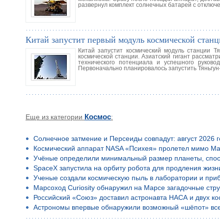
развернул комплект солнечных батарей с отключе
Китай запустит первый модуль космической стан
Китай запустит космический модуль станции Т
космической станции. Азиатский гигант рассматр
технического потенциала и успешного руково
Первоначально планировалось запустить Тяньгун-1
Еще из категории
Космос
:
Солнечное затмение и Персеиды совпадут: август 2026 
Космический аппарат NASA «Психея» пролетел мимо Ма
Учёные определили минимальный размер планеты, спос
SpaceX запустила на орбиту робота для продления жизн
Ученые создали космическую пыль в лаборатории и приб
Марсоход Curiosity обнаружил на Марсе загадочные стр
Российский «Союз» доставил астронавта НАСА и двух к
Астрономы впервые обнаружили возможный «шёпот» все