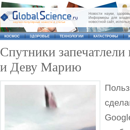
Новости науки, здоровь
Информеры для владел
новостной сайт, исполь
научно-популярные новости и статьи
КОСМОС
ЗДОРОВЬЕ
ТЕХНОЛОГИИ
КАТАСТРОФЫ
Спутники запечатлели 
и Деву Марию
Польз
сдел
Goog