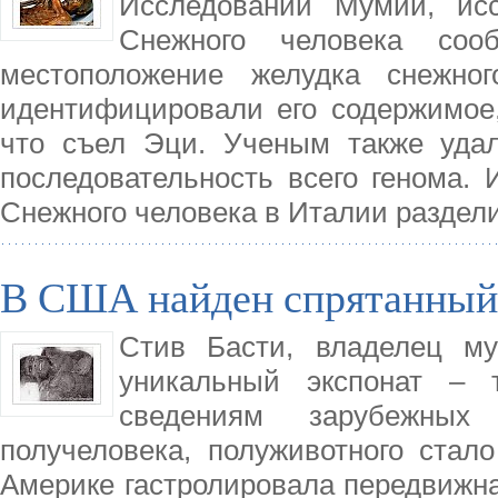
Исследований Мумий, ис
Снежного человека соо
местоположение желудка снежно
идентифицировали его содержимое,
что съел Эци. Ученым также уда
последовательность всего генома.
Снежного человека в Италии раздел
В США найден спрятанный 5
Стив Басти, владелец м
уникальный экспонат – т
сведениям зарубежны
получеловека, полуживотного стало
Америке гастролировала передвижна