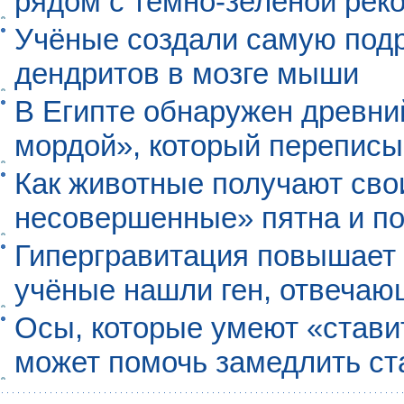
рядом с тёмно-зелёной рек
Учёные создали самую под
дендритов в мозге мыши
В Египте обнаружен древни
мордой», который перепис
Как животные получают св
несовершенные» пятна и п
Гипергравитация повышает 
учёные нашли ген, отвечаю
Осы, которые умеют «ставит
может помочь замедлить ст