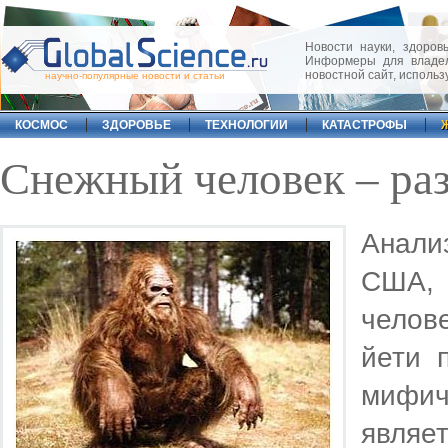
Новости науки, здоровь
Информеры для владел
новостной сайт, исполь
научно-популярные новости и статьи
КОСМОС
ЗДОРОВЬЕ
ТЕХНОЛОГИИ
КАТАСТРОФЫ
Снежный человек – ра
Анали
США, 
челов
йети 
мифи
являет