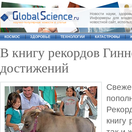
Новости науки, здоровь
Информеры для владел
новостной сайт, исполь
научно-популярные новости и статьи
КОСМОС
ЗДОРОВЬЕ
ТЕХНОЛОГИИ
КАТАСТРОФЫ
В книгу рекордов Гинн
достижений
Свеже
попо
Рекор
книгу 
так и 