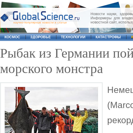
Новости науки, здоровь
Информеры для владел
новостной сайт, исполь
научно-популярные новости и статьи
КОСМОС
ЗДОРОВЬЕ
ТЕХНОЛОГИИ
КАТАСТРОФЫ
Рыбак из Германии по
морского монстра
Неме
(Marc
реко