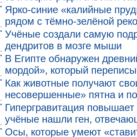
Ярко-синие «калийные пруд
рядом с тёмно-зелёной рек
Учёные создали самую под
дендритов в мозге мыши
В Египте обнаружен древни
мордой», который перепис
Как животные получают св
несовершенные» пятна и п
Гипергравитация повышает 
учёные нашли ген, отвечаю
Осы, которые умеют «ставит