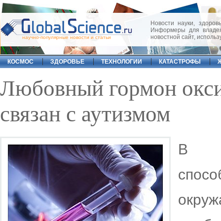
Новости науки, здоровь
Информеры для владел
новостной сайт, исполь
научно-популярные новости и статьи
КОСМОС
ЗДОРОВЬЕ
ТЕХНОЛОГИИ
КАТАСТРОФЫ
Любовный гормон окс
связан с аутизмом
В о
спосо
окру