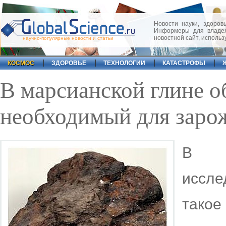
Новости науки, здоровь
Информеры для владел
новостной сайт, исполь
научно-популярные новости и статьи
КОСМОС
ЗДОРОВЬЕ
ТЕХНОЛОГИИ
КАТАСТРОФЫ
В марсианской глине о
необходимый для заро
В м
иссл
такое