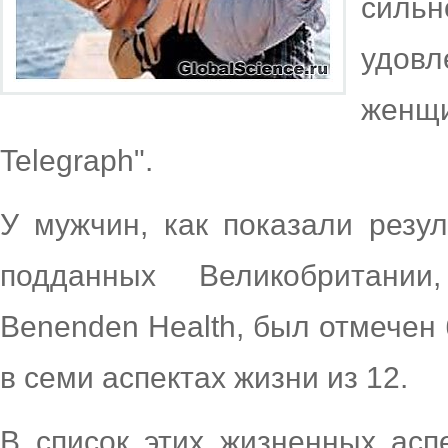
силь
удов
женщи
Telegraph".
У мужчин, как показали резу
подданных Великобритании
Benenden Health, был отмечен 
в семи аспектах жизни из 12.
В список этих жизненных асп