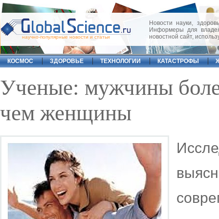
Новости науки, здоровь
Информеры для владел
новостной сайт, исполь
научно-популярные новости и статьи
КОСМОС
ЗДОРОВЬЕ
ТЕХНОЛОГИИ
КАТАСТРОФЫ
Ученые: мужчины боле
чем женщины
Иссл
выяс
совр