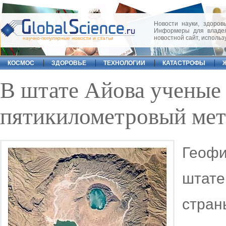
Новости науки, здоровь
Информеры для владел
новостной сайт, исполь
научно-популярные новости и статьи
КОСМОС
ЗДОРОВЬЕ
ТЕХНОЛОГИИ
КАТАСТРОФЫ
В штате Айова ученые
пятикилометровый мет
Геоф
штат
стр