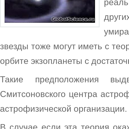
реал
други
умир
звезды тоже могут иметь с тео
орбите экзопланеты с достато
Такие предположения выд
Смитсоновского центра астроф
астрофизической организации.
В случае если эта теория ока