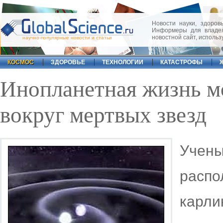
Новости науки, здоровь
Информеры для владел
новостной сайт, исполь
научно-популярные новости и статьи
КОСМОС
ЗДОРОВЬЕ
ТЕХНОЛОГИИ
КАТАСТРОФЫ
Инопланетная жизнь м
вокруг мертвых звезд
Учены
расп
карл