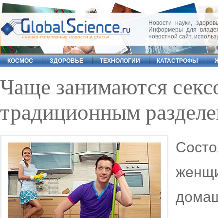
Новости науки, здоровь
Информеры для владел
новостной сайт, исполь
научно-популярные новости и статьи
КОСМОС
ЗДОРОВЬЕ
ТЕХНОЛОГИИ
КАТАСТРОФЫ
Чаще занимаются секс
традиционным разделе
Сост
женщи
дома