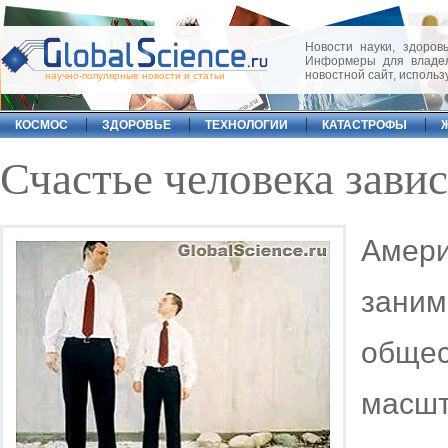
Новости науки, здоровь
Информеры для владел
новостной сайт, исполь
научно-популярные новости и статьи
КОСМОС
ЗДОРОВЬЕ
ТЕХНОЛОГИИ
КАТАСТРОФЫ
Счастье человека завис
Амер
зан
обще
масш