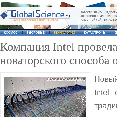
Новости науки, здоровь
Информеры для владел
новостной сайт, исполь
научно-популярные новости и статьи
КОСМОС
ЗДОРОВЬЕ
ТЕХНОЛОГИИ
КАТАСТРОФЫ
Компания Intel провел
новаторского способа 
Новый
Intel
тради