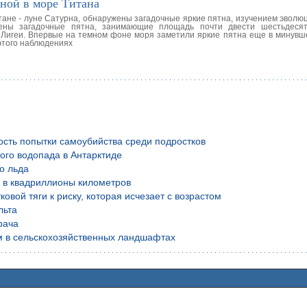
ной в море Титана
тане - луне Сатурна, обнаружены загадочные яркие пятна, изучением эволю
ены загадочные пятна, занимающие площадь почти двести шестьдесят
 Лигеи. Впервые на темном фоне моря заметили яркие пятна еще в минувшем
этого наблюдениях
ость попытки самоубийства среди подростков
ого водопада в Антарктиде
о льда
й в квадриллионы километров
вой тяги к риску, которая исчезает с возрастом
льта
рача
м в сельскохозяйственных ландшафтах