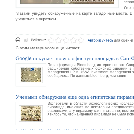
перво
Уже 
глазами увидеть обнаруженные на карте загадочные места. В 
убедиться в обратном.
Рейтинг:
Авторизуйтесь
для оценки
С этим материалом еще читают:
Google покупает новую офисную площадь в Сан-
По информации Bloomberg, интернет-гигант Goo
расширения собственных офисных здраний в п
Management LP и USAA Investment Management з
сообщалось. По данным bloomberg, компания
Учеными обнаружена еще одна египетская пирам
Экспертами в области археологических исследо
пирамида, имеющая по некоторым предположени
раскопками, эту пирамиду, как ни странно, пос
явилось то, что найденная пирамида не была исп