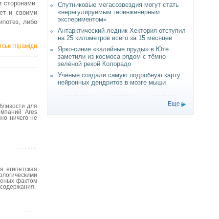
и сторонами.
Спутниковые мегасозвездия могут стать
«нерегулируемым геоинженерным
ет и своими
экспериментом»
ипотез, либо
Антарктический ледник Хектория отступил
на 25 километров всего за 15 месяцев
тські піраміди
Ярко-синие «калийные пруды» в Юте
заметили из космоса рядом с тёмно-
зелёной рекой Колорадо
Учёные создали самую подробную карту
нейронных дендритов в мозге мыши
Еще
близости для
омпаний Ares
но ничего не
я египетская
ологическими
ченых фактом
 содержания.