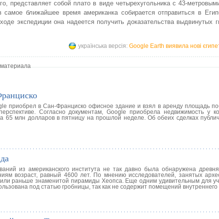
го, представляет собой плато в виде четырехугольника с 43-метровым
в самое ближайшее время американка собирается отправиться в Егип
ходе экспедиции она надеется получить доказательства выдвинутых г
українська версія:
Google Earth виявила нові єгипе
 материала
Франциско
gle приобрел в Сан-Франциско офисное здание и взял в аренду площадь по
ерспективе. Согласно документам, Google приобрела недвижимость у к
а 65 млн долларов в пятницу на прошлой неделе. Об обеих сделках публич
ида
ваний из американского института не так давно была обнаружена древня
ям возраст, равный 4600 лет. По мнению исследователей, занятых архе
троили раньше знаменитой пирамиды Хеопса. Еще одним удивительным для у
ользована под статью гробницы, так как не содержит помещений внутреннего