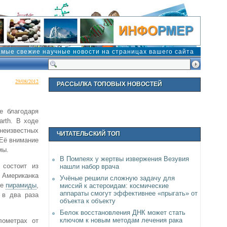
амые свежие научные новости на страницах вашего сайта
29/08/2012
РАССЫЛКА ТОПОВЫХ НОВОСТЕЙ
е благодаря
rth. В ходе
 неизвестных
ЧИТАТЕЛЬСКИЙ ТОП
 Её внимание
мы.
В Помпеях у жертвы извержения Везувия
 состоит из
нашли набор врача
 Американка
Учёные решили сложную задачу для
ке
пирамиды
,
миссий к астероидам: космические
аппараты смогут эффективнее «прыгать» от
 в два раза
объекта к объекту
Белок восстановления ДНК может стать
ключом к новым методам лечения рака
лометрах от