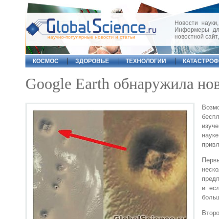
Новости науки,
Информеры для
новостной сайт
научно-популярные новости и статьи
КОСМОС
ЗДОРОВЬЕ
ТЕХНОЛОГИИ
КАТАСТРО
Google Earth обнаружила но
Возм
бесп
изуче
науке
привл
Перв
неско
предп
и ес
больш
Втор