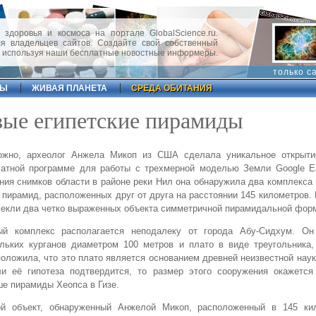
 здоровья и космоса на портале GlobalScience.ru.
 владельцев сайтов. Создайте свой собственный
, используя наши бесплатные новостные информеры.
только с
ФЫ
ЖИВАЯ ПЛАНЕТА
СРЕДА ОБИТАНИЯ
вые египетские пирамиды
ожно, археолог Анжела Микоп из США сделала уникальное открыти
латной программе для работы с трехмерной моделью Земли Google Ea
ния снимков области в районе реки Нил она обнаружила два комплекса
 пирамид, расположенных друг от друга на расстоянии 145 километров.
екли два четко выраженных объекта симметричной пирамидальной фор
ый комплекс располагается неподалеку от города Абу-Сидхум. Он
льких курганов диаметром 100 метров и плато в виде треугольника,
оложила, что это плато является основанием древней неизвестной нау
ли её гипотеза подтвердится, то размер этого сооружения окажется
е пирамиды Хеопса в Гизе.
ой объект, обнаруженный Анжелой Микоп, расположенный в 145 ки