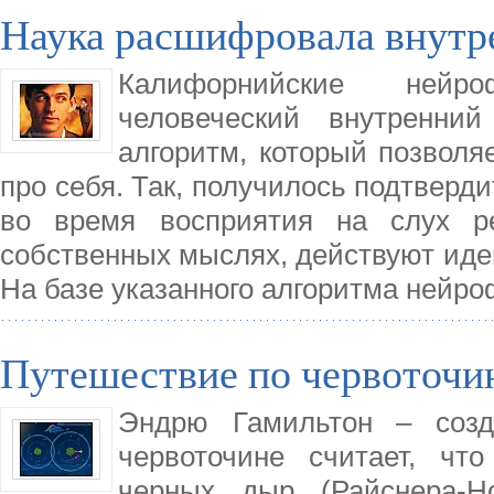
Наука расшифровала внутр
Калифорнийские нейро
человеческий внутренни
алгоритм, который позволя
про себя. Так, получилось подтверди
во время восприятия на слух р
собственных мыслях, действуют ид
На базе указанного алгоритма нейро
Путешествие по червоточи
Эндрю Гамильтон – созд
червоточине считает, чт
черных дыр (Райснера-Н