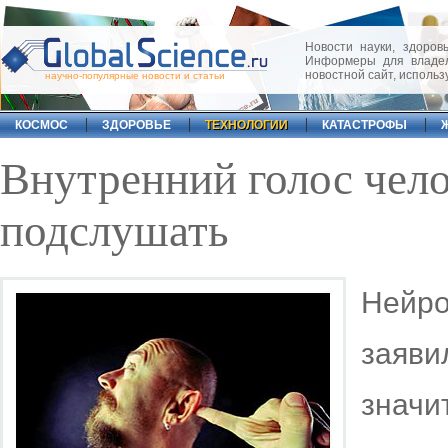
Новости науки, здоровь
Информеры для владел
новостной сайт, исполь
научно-популярные новости и статьи
КОСМОС
ЗДОРОВЬЕ
ТЕХНОЛОГИИ
КАТАСТРОФЫ
Внутренний голос чел
подслушать
Нейр
заяви
знач