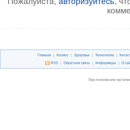
Пожалуйста,
авторизуйтесь
, ч
комме
Главная
|
Космос
|
Здоровье
|
Технологии
|
Катас
RSS
|
Обратная связь
|
Информеры
|
О са
При полном или частичн