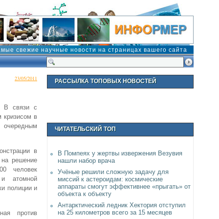
амые свежие научные новости на страницах вашего сайта
23/05/2011
РАССЫЛКА ТОПОВЫХ НОВОСТЕЙ
. В связи с
м кризисом в
 очередным
ЧИТАТЕЛЬСКИЙ ТОП
онстрации в
В Помпеях у жертвы извержения Везувия
 на решение
нашли набор врача
00 человек
Учёные решили сложную задачу для
 и атомной
миссий к астероидам: космические
аппараты смогут эффективнее «прыгать» от
ки полиции и
объекта к объекту
Антарктический ледник Хектория отступил
на 25 километров всего за 15 месяцев
ная против