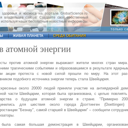
 здоровья и космоса на портале GlobalScience.ru.
 владельцев сайтов. Создайте свой собственный
, используя наши бесплатные новостные информеры.
только с
ФЫ
ЖИВАЯ ПЛАНЕТА
СРЕДА ОБИТАНИЯ
в атомной энергии
есты против атомной энергии выражают жители многих стран мира
ними трагическими событиями и образовавшимся в результате ядерны
ии акции протеста с новой силой прошли по миру. На этот раз
вником подобного источника энергии теперь стала Швейцария.
скресенье около 20000 людей приняли участие на антиядерной дем
ной части Швейцарии, которая была организована, с целью повлиять
дарства о будущем атомной энергии в стране. "Примерно 200
динились для шествия около города Доэттинген (Doettingen)
ростанции "Безнау", самой старшей в Швейцарии" – сообщили сотрудни
изаторы.
 была самая большая демонстрация в Швейцарии, организован