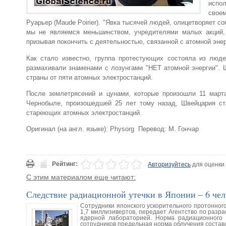
испол
своем
Руарьер (Maude Poirier). "Явка тысячей людей, олицетворяет с
мы не являемся меньшинством, учредителями малых акций, 
призывая покончить с деятельностью, связанной с атомной энер
Как стало известно, группа протестующих состояла из люд
размахивали знаменами с лозунгами "НЕТ атомной энергии". Ш
страны от пяти атомных электростанций.
После землетрясений и цунами, которые произошли 11 март
Чернобыле, произошедшей 25 лет тому назад, Швейцария ст
стареющих атомных электростанций.
Оригинал (на англ. языке): Physorg Перевод: М. Гончар
Рейтинг:
Авторизуйтесь
для оценки
С этим материалом еще читают:
Следствие радиационной утечки в Японии – 6 чел
Сотрудники японского ускорительного протонного
1,7 миллизивертов, передает Агентство по разра
ядерной лабораторией. Норма радиационного 
сотрудников предельная норма облучения составл