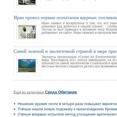
Иран провел первые испытания ядерных топливн
Иран заявил в воскресенье о том, что его уч
урановых руд добытых в нашей стране", - сооб
тестов он был помещен в активную зону Тегеранс
добавляют на сайте. Иран заявлял в прошлом мес
Самой зеленой и экологичной страной в мире пр
Эксперты организации «Center for Environmenta
мира. Возглавила этот список Швейцария, на в
признается самой экологически стабильной и крас
местные жители стараются делать все возможное
Еще из категории
Среда Обитания
:
Ношение оружия почти в четыре раза повышает вероятн
Учёные нашли новую подсказку к происхождению Кровав
Учёные впервые испытали метод утолщения арктическог