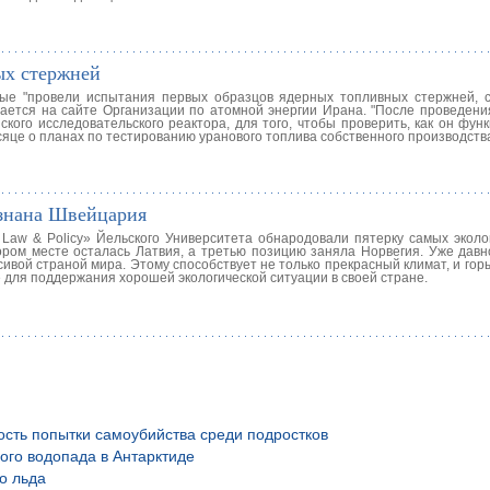
ых стержней
еные "провели испытания первых образцов ядерных топливных стержней, 
щается на сайте Организации по атомной энергии Ирана. "После проведени
кого исследовательского реактора, для того, чтобы проверить, как он функ
яце о планах по тестированию уранового топлива собственного производств
изнана Швейцария
l Law & Policy» Йельского Университета обнародовали пятерку самых эколо
тором месте осталась Латвия, а третью позицию заняла Норвегия. Уже дав
ивой страной мира. Этому способствует не только прекрасный климат, и горы,
 для поддержания хорошей экологической ситуации в своей стране.
ость попытки самоубийства среди подростков
ого водопада в Антарктиде
о льда