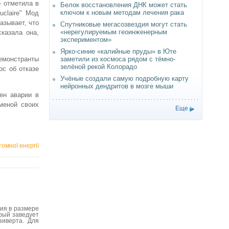
– отметила в
Белок восстановления ДНК может стать
ключом к новым методам лечения рака
uclaire" Мод
азывает, что
Спутниковые мегасозвездия могут стать
«нерегулируемым геоинженерным
казала она,
экспериментом»
Ярко-синие «калийные пруды» в Юте
емонстранты
заметили из космоса рядом с тёмно-
зелёной рекой Колорадо
ос об отказе
Учёные создали самую подробную карту
нейронных дендритов в мозге мыши
ен аварии в
меной своих
Еще
омної енергії
ния в размере
орый заведует
зиверта. Для