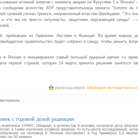
ьзования атомной энергии с момента аварии на Фукусиме 1 в Японии" 
 сообщении агентству AFP представительница проекта "Sortons du n
обой громкий сигнал тревоги, направленный властям Швейцарии. "Это пок
и что мы не просто энтузиасты, защитники окружающей среды" – с
гией.
ей, прибывших из Германии, Австрии и Франции. Во время марша, д
вейцарское правительство будет собрано в среду, чтобы решить вопр
а в Японии и инициировали самый большой ядерный кризис со врем
ала первой страной, которая 14 марта приняла решение заняться за
українська версія:
Швейцарія виступає проти ат
 материала
овек с годовой дозой радиации
 комплекса J-PARC, Ибараки, в количестве 6 человек, получили дозу облуче
ботке, а также изучению атомной энергии, то есть центр исследований, кот
облучения на человека в Японии составляет в год примерно 1,6 милли
яет до 50 единиц.