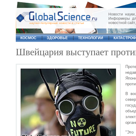
Новости науки,
Информеры для
новостной сайт
научно-популярные новости и статьи
КОСМОС
ЗДОРОВЬЕ
ТЕХНОЛОГИИ
КАТАСТРО
Швейцария выступает проти
Прот
недав
Япон
проти
В во
север
госу
объе
элект
орган
"Это