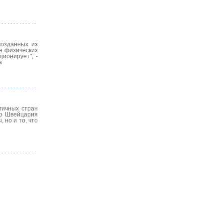
созданных из
я физических
ционирует", -
а
гичных стран
но Швейцария
 но и то, что