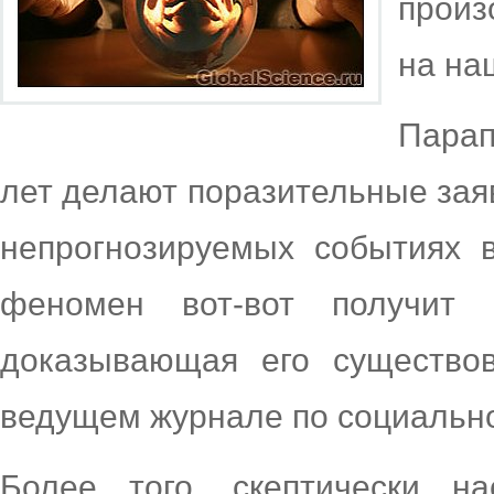
произ
на на
Парап
лет делают поразительные заяв
непрогнозируемых событиях 
феномен вот-вот получит 
доказывающая его существов
ведущем журнале по социально
Более того, скептически на