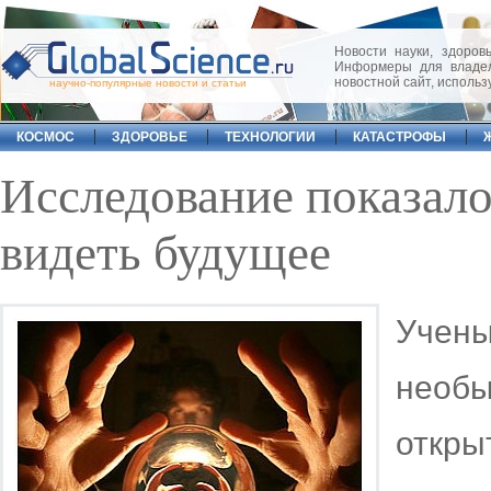
Новости науки, здоровь
Информеры для владел
новостной сайт, исполь
научно-популярные новости и статьи
КОСМОС
ЗДОРОВЬЕ
ТЕХНОЛОГИИ
КАТАСТРОФЫ
Исследование показало
видеть будущее
Учен
необ
откры