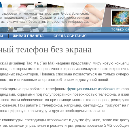
 здоровья и космоса на портале GlobalScience.ru.
 владельцев сайтов. Создайте свой собственный
, используя наши бесплатные новостные информеры.
только с
ФЫ
ЖИВАЯ ПЛАНЕТА
СРЕДА ОБИТАНИЯ
ный телефон без экрана
ский дизайнер Тао Ма (Tao Ma) недавно представил миру новую концеп
она, в котором вместо привычного экрана используются сотни крошечн
диодных индикаторов. Новинка способна похвастаться не только супер
ном, но и сниженным энергопотреблением и доступной ценой.
необходимые при работе с телефоном
функциональные изображения
фор
диодами, скрытыми под полупрозрачной поверхностью телефона, а вза
ьзователем обеспечивается при помощи множества сенсоров, реагирую
сновения. При работе с телефоном, например, светодиоды "рисуют" на 
она цифровую клавиатуру и другие необходимые клавиши.
 клавиатуры, светодиоды отображают и другие функции, такие как досту
ктов, клавиши управления в режиме игры, редактирование SMS сообщен