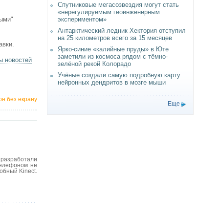
Спутниковые мегасозвездия могут стать
«нерегулируемым геоинженерным
тыми"
экспериментом»
Антарктический ледник Хектория отступил
на 25 километров всего за 15 месяцев
авки.
Ярко-синие «калийные пруды» в Юте
заметили из космоса рядом с тёмно-
 новостей
зелёной рекой Колорадо
Учёные создали самую подробную карту
нейронных дендритов в мозге мыши
он без екрану
Еще
t разработали
телефоном не
обный Kinect.