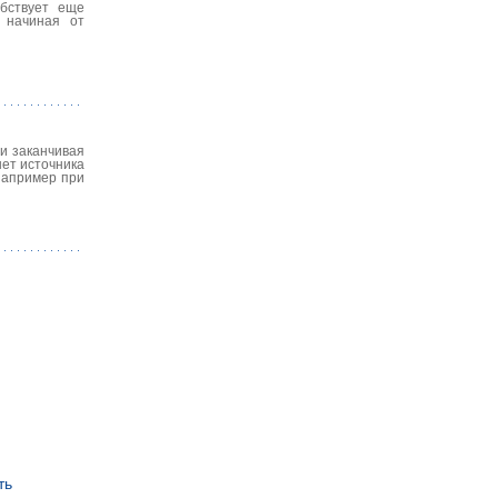
обствует еще
, начиная от
 и заканчивая
нет источника
 например при
ть