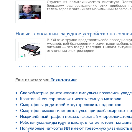
Студент из политехнического института Rens
большему распространению этих приборов пр
телевизоров и заканчивая мобильными телефона
Новые технологии: зарядное устройство на солне
В XXI веке трудно представить себе повседневну
музыкой, веб-браузером и играми, наши мобильни
питания — это всегда трагедия. Бывают ситуации
отключении электроэнергии
Еще из категории
Технологии
:
Сверхбыстрые рентгеновские импульсы позволили увиде
Квантовый сенсор поможет искать темную материю
Смартфоны родителей могут тревожить подростков
Смартфон сможет измерять пульс при разблокировке: но
Искривлённый графен показал скрытый «переключатель
Роботы-гуманоиды идут в школу: в Китае готовят машины
Популярные чат-боты ИИ имеют тревожную уязвимость в 