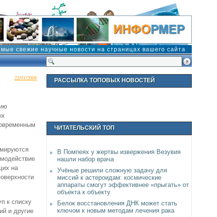
амые свежие научные новости на страницах вашего сайта
22/01/2008
РАССЫЛКА ТОПОВЫХ НОВОСТЕЙ
цию
ых
современным
ЧИТАТЕЛЬСКИЙ ТОП
мируются
В Помпеях у жертвы извержения Везувия
имодействие
нашли набор врача
щих на
Учёные решили сложную задачу для
поверхности
миссий к астероидам: космические
аппараты смогут эффективнее «прыгать» от
объекта к объекту
п к списку
Белок восстановления ДНК может стать
ключом к новым методам лечения рака
ий и другие