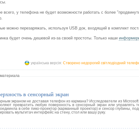
сы.
е всего, у телефона не будет возможности работать с более "продвину
р.
ые можно перезаряжать, используя USB док, входящий в комплект пост
винка будет очень дешевой из-за своей простоты. Только наши
информеры
українська версія:
Створено недорогий світлодіодний телеф
 материала
ерхность в сенсорный экран
орным экраном не доставая телефон из кармана? Исследователи из Microsof
воляют превратить любую поверхность в сенсорный экран или управлять 
соедиинла в себе пико-проектор (карманный проектор) и сенсор глубины, под
ровать мультитач интерфейс на стену, стол или вашу руку.