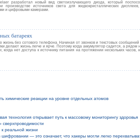
selaer разработал новый вид светоизлучающего диода, который поспос
и производстве источников света для жидкокристаллических дисплеев
ми и цифровыми камерами.
чных батареях
ю жизнь без сотового телефона. Начиная от звонков и текстовых сообщений
ки делают жизнь легче и ярче. Поэтому когда аккумулятор садится, а рядом 
, когда нет доступа к источнику питания на протяжении нескольких часов,
ть химические реакции на уровне отдельных атомов
вая технология открывает путь к массовому мониторингу здоровья
» сверхпроводимости
 к реальной жизни
шифровании — это означает, что хакеры могли легко перехватыва