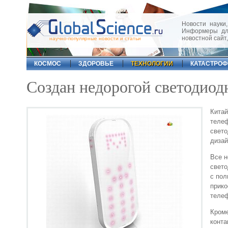
Новости науки,
Информеры для
новостной сайт
научно-популярные новости и статьи
КОСМОС
ЗДОРОВЬЕ
ТЕХНОЛОГИИ
КАТАСТРО
Создан недорогой светодиод
Китай
телеф
свето
дизай
Все 
свето
с пол
прико
телеф
Кроме
конта