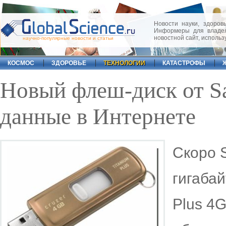
Новости науки, здоровь
Информеры для владел
новостной сайт, исполь
научно-популярные новости и статьи
КОСМОС
ЗДОРОВЬЕ
ТЕХНОЛОГИИ
КАТАСТРОФЫ
Новый флеш-диск от S
данные в Интернете
Скоро S
гигабай
Plus 4G