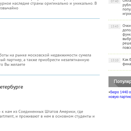
Онла
07:40
турное наследие страны оригинально и уникально. В
рубл
резвычайно
попу
игро
Очки
13:43
допо
функ
выбр
реше
повс
аботы на рынке московской недвижимости сумела
ный партнер, а также приобрести незапятнанную
Как 
13:10
фина
что Вы желаете
Популяр
Петербурге
•
Бюро 1440 о
новую партию 
 к нам из Соединенных Штатов Америки, где
artment, и проживают в нем в основном студенты и