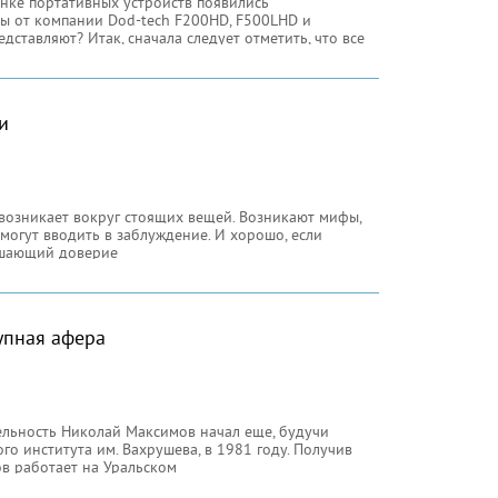
ынке портативных устройств появились
ы от компании Dod-tech F200HD, F500LHD и
дставляют? Итак, сначала следует отметить, что все
и
 возникает вокруг стоящих вещей. Возникают мифы,
 могут вводить в заблуждение. И хорошо, если
нушающий доверие
упная афера
льность Николай Максимов начал еще, будучи
о института им. Вахрушева, в 1981 году. Получив
в работает на Уральском