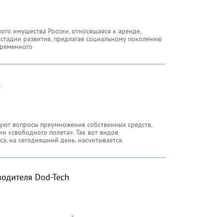
ого имущества России, относящаяся к аренде,
 стадии развития, предлагая социальному поколению
временного
х
есуют вопросы преумножения собственных средств,
и «свободного полета». Так вот видов
а, на сегодняшний день, насчитывается
одителя Dod-Tech