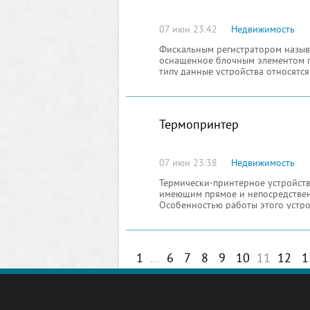
07 июн 23:42
Недвижимость
Фискальным регистратором называ
оснащенное блочным элементом п
типу данные устройства относятся
Термопринтер
07 июн 23:38
Недвижимость
Термически-принтерное устройств
имеющим прямое и непосредствен
Особенностью работы этого устро
1
...
6
7
8
9
10
11
12
1