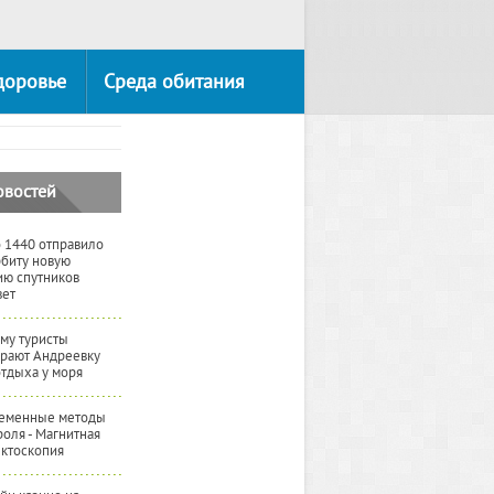
доровье
Среда обитания
овостей
 1440 отправило
рбиту новую
ию спутников
вет
му туристы
рают Андреевку
отдыха у моря
еменные методы
роля - Магнитная
ктоскопия