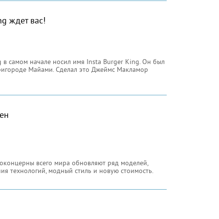
ng ждет вас!
 в самом начале носил имя Insta Burger King. Он был
пригороде Майами. Сделал это Джеймс Макламор
ен
токонцерны всего мира обновляют ряд моделей,
ия технологий, модный стиль и новую стоимость.
ткровенно