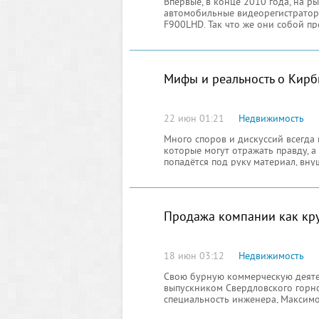
Впервые, в конце 2010 года, на р
автомобильные видеорегистратор
F900LHD. Так что же они собой пре
видеорегистраторы
Мифы и реальность о Кирб
22 июн 01:21
Недвижимость
Много споров и дискуссий всегда
которые могут отражать правду, а
попадётся под руку материал, в
Продажа компании как кр
18 июн 03:12
Недвижимость
Свою бурную коммерческую деяте
выпускником Свердловского горног
специальность инженера, Максимо