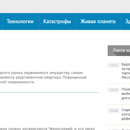
Технологии
Катастрофы
Живая планета
З
Лента н
Бюро
12:12
на о
дного рынка недвижимого имущества, самым
парт
 является апартаментная квартира. Повышенный
Расс
нной недвижимости
Поче
23:39
выби
для 
Совр
23:36
конт
дефе
ень сильно интересуются Черногорией, и это легко