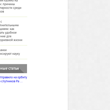
йн казино на
и: причины
лярности среди
ков
 с
лнительными
циями: как
ать удобное
ние для
едневной жизни
банки
нсируют науку
ные статьи
тправило на орбиту
спутников Ра ...