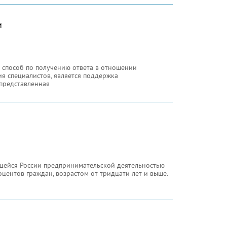
и
 способ по получению ответа в отношении
ия специалистов, является поддержка
представленная
ы
щейся России предпринимательской деятельностью
центов граждан, возрастом от тридцати лет и выше.