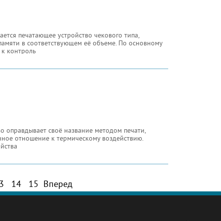
ется печатающее устройство чекового типа,
амяти в соответствующем её объеме. По основному
 к контроль
о оправдывает своё название методом печати,
ное отношение к термическому воздействию.
йства
3
14
15
Вперед