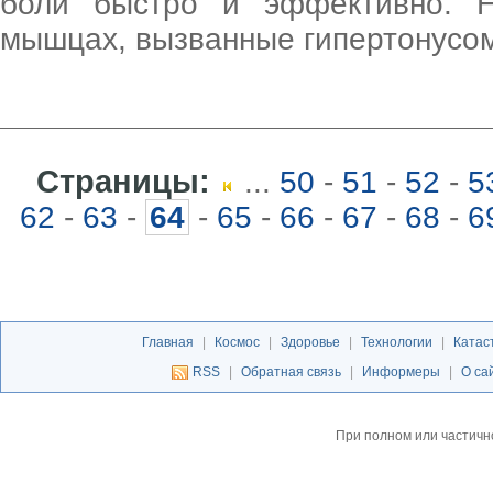
боли быстро и эффективно. 
мышцах, вызванные гипертонусо
Страницы:
...
50
-
51
-
52
-
5
62
-
63
-
64
-
65
-
66
-
67
-
68
-
6
Главная
|
Космос
|
Здоровье
|
Технологии
|
Катас
RSS
|
Обратная связь
|
Информеры
|
О са
При полном или частичн