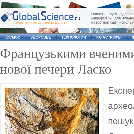
Новости науки, здоровь
Информеры для владел
новостной сайт, исполь
научно-популярные новости и статьи
КОСМОС
ЗДОРОВЬЕ
ТЕХНОЛОГИИ
КАТАСТРОФЫ
Французькими вченими
нової печери Ласко
Експ
архе
пошук