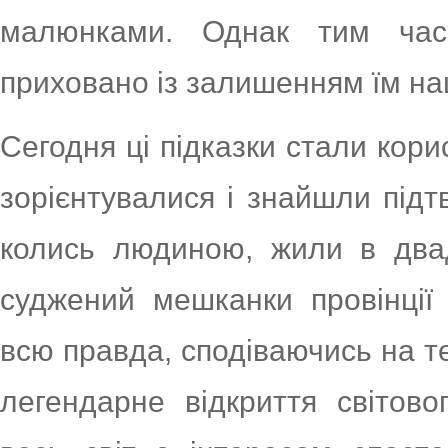
малюнками. Однак тим час
приховано із залишенням їм на
Сегодня ці підказки стали кори
зорієнтувалися і знайшли під
колись людиною, жили в двадц
суджений мешканки провінції
всю правда, сподіваючись на т
легендарне відкриття світов