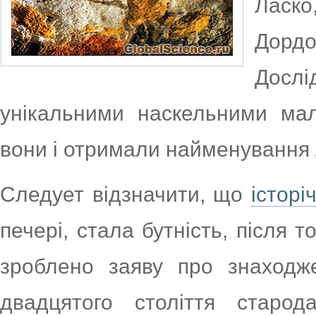
Ласк
Дордо
Дослі
унікальними наскельними ма
вони і отримали найменування 
Следует відзначити, що
історі
печері, стала бутність, після 
зроблено заяву про знаходж
двадцятого століття старо