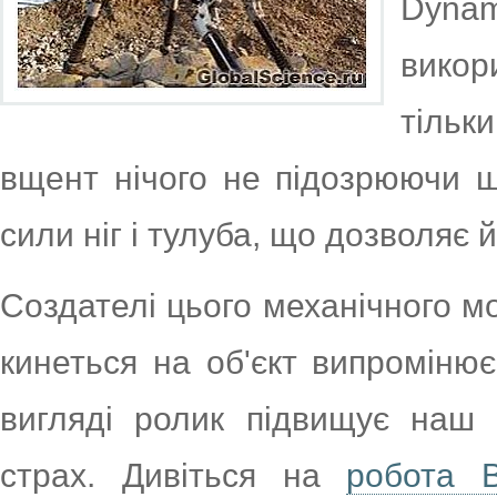
Dynam
викор
тільк
вщент нічого не підозрюючи ш
сили ніг і тулуба, що дозволяє 
Создателі цього механічного м
кинеться на об'єкт випромінює
вигляді ролик підвищує наш 
страх. Дивіться на
робота 