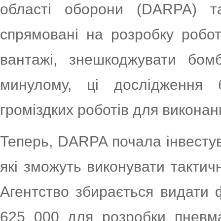
області оборони (DARPA) та
спрямовані на розробку робот
вантажі, знешкоджувати бом
минулому, ці дослідження 
громіздких роботів для виконан
Теперь, DARPA почала інвестув
які зможуть виконувати тактич
Агентство збирається видати 
625 000 для розробки пневма