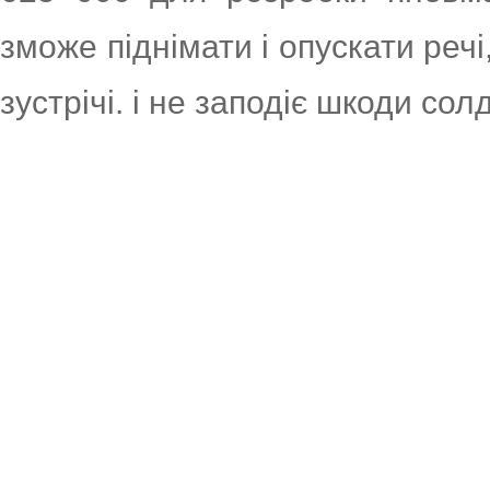
зможе піднімати і опускати речі
зустрічі. і не заподіє шкоди со