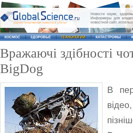
Новости науки, здоровь
Информеры для владел
новостной сайт, исполь
научно-популярные новости и статьи
КОСМОС
ЗДОРОВЬЕ
ТЕХНОЛОГИИ
КАТАСТРОФЫ
Вражаючі здібності чо
BigDog
В пе
відео
пізні