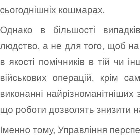
сьогоднішніх кошмарах.
Однако в більшості випадкі
людство, а не для того, щоб н
в якості помічників в тій чи ін
військових операцій, крім са
виконанні найрізноманітніших 
що роботи дозволять знизити н
Іменно тому, Управління персп