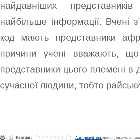
найдавніших представникі
найбільше інформації. Вчені з
код мають представники афри
причини учені вважають, що
представники цього племені в 
сучасної людини, тобто райськ
Рейтинг:
Авторизуйтесь
для оценки материа