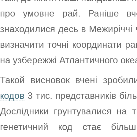
про умовне рай. Раніше вч
знаходилися десь в Межиріччі ч
визначити точні координати ра
на узбережжі Атлантичного океан
Такой висновок вчені зробил
кодов
3 тис. представників біл
Дослідники грунтувалися на т
генетичний код стає біль