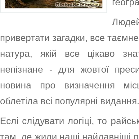
геогр
Люде
привертати загадки, все таємне
натура, якій все цікаво зн
непізнане - для жовтої прес
новина про визначення мі
облетіла всі популярні видання
Еслі слідувати логіці, то райс
там, де жили наші найдавніші п