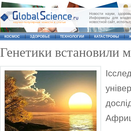
Новости науки, здоровь
Информеры для владел
новостной сайт, исполь
научно-популярные новости и статьи
КОСМОС
ЗДОРОВЬЕ
ТЕХНОЛОГИИ
КАТАСТРОФЫ
Генетики встановили 
Іссл
уніве
досл
Афри