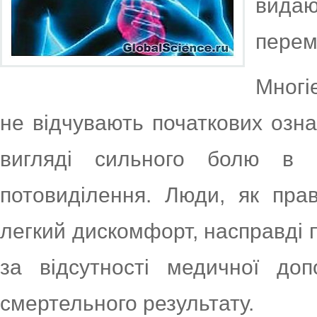
вида
перем
Многіе
не відчувають початкових ознак
вигляді сильного болю в 
потовиділення. Люди, як пра
легкий дискомфорт, насправді п
за відсутності медичної до
смертельного результату.