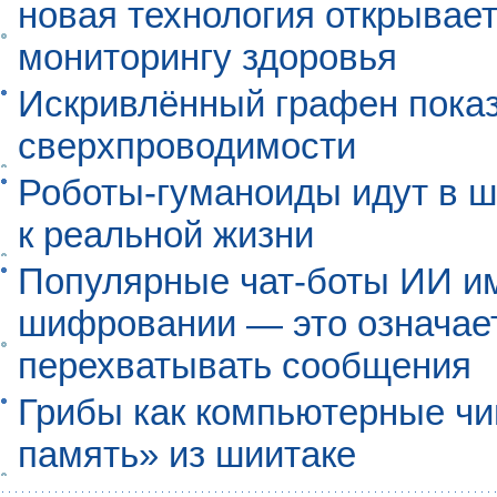
новая технология открывает
мониторингу здоровья
Искривлённый графен пока
сверхпроводимости
Роботы-гуманоиды идут в ш
к реальной жизни
Популярные чат-боты ИИ и
шифровании — это означает,
перехватывать сообщения
Грибы как компьютерные чи
память» из шиитаке