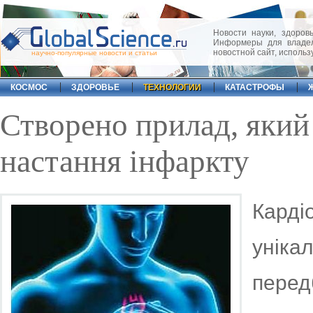
Новости науки, здоровь
Информеры для владел
новостной сайт, исполь
научно-популярные новости и статьи
КОСМОС
ЗДОРОВЬЕ
ТЕХНОЛОГИИ
КАТАСТРОФЫ
Створено прилад, який
настання інфаркту
Кард
унік
пере