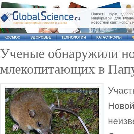
Новости науки, здоровь
Информеры для владел
новостной сайт, исполь
научно-популярные новости и статьи
КОСМОС
ЗДОРОВЬЕ
ТЕХНОЛОГИИ
КАТАСТРОФЫ
Ученые обнаружили н
млекопитающих в Папу
Участ
Ново
неиз