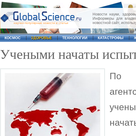
Новости науки, здоровь
Информеры для владел
новостной сайт, исполь
научно-популярные новости и статьи
КОСМОС
ЗДОРОВЬЕ
ТЕХНОЛОГИИ
КАТАСТРОФЫ
Учеными начаты испыт
По с
аген
учен
нача