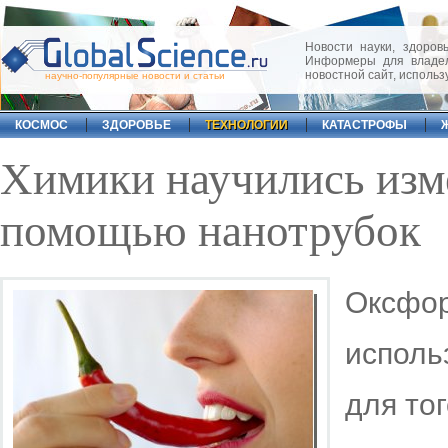
Новости науки, здоровь
Информеры для владел
новостной сайт, исполь
научно-популярные новости и статьи
КОСМОС
ЗДОРОВЬЕ
ТЕХНОЛОГИИ
КАТАСТРОФЫ
Химики научились изме
помощью нанотрубок
Оксфор
исполь
для то