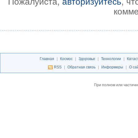
Пожалуйста,
авторизуйтесь
, ч
комме
Главная
|
Космос
|
Здоровье
|
Технологии
|
Катас
RSS
|
Обратная связь
|
Информеры
|
О са
При полном или частичн