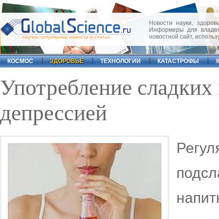
Новости науки, здоровь
Информеры для владел
новостной сайт, исполь
научно-популярные новости и статьи
КОСМОС
ЗДОРОВЬЕ
ТЕХНОЛОГИИ
КАТАСТРОФЫ
Употребление сладких 
депрессией
Рег
подс
напит