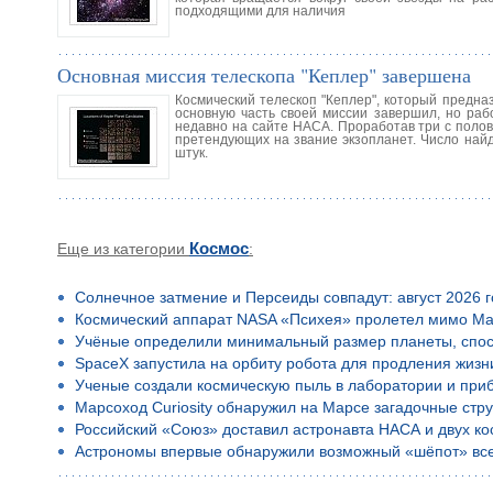
подходящими для наличия
Основная миссия телескопа "Кеплер" завершена
Космический телескоп "Кеплер", который предн
основную часть своей миссии завершил, но ра
недавно на сайте НАСА. Проработав три с полов
претендующих на звание экзопланет. Число най
штук.
Еще из категории
Космос
:
Солнечное затмение и Персеиды совпадут: август 2026 
Космический аппарат NASA «Психея» пролетел мимо Ма
Учёные определили минимальный размер планеты, спос
SpaceX запустила на орбиту робота для продления жизн
Ученые создали космическую пыль в лаборатории и приб
Марсоход Curiosity обнаружил на Марсе загадочные стр
Российский «Союз» доставил астронавта НАСА и двух к
Астрономы впервые обнаружили возможный «шёпот» все