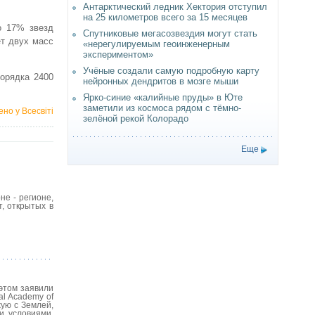
Антарктический ледник Хектория отступил
на 25 километров всего за 15 месяцев
о 17% звезд
Спутниковые мегасозвездия могут стать
ет двух масс
«нерегулируемым геоинженерным
экспериментом»
Учёные создали самую подробную карту
орядка 2400
нейронных дендритов в мозге мыши
Ярко-синие «калийные пруды» в Юте
заметили из космоса рядом с тёмно-
но у Всесвіті
зелёной рекой Колорадо
Еще
е - регионе,
, открытых в
этом заявили
al Academy of
ую с Землей,
и условиями,