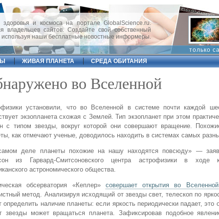
 здоровья и космоса на портале GlobalScience.ru.
 владельцев сайтов. Создайте свой собственный
, используя наши бесплатные новостные информеры.
только с
ФЫ
ЖИВАЯ ПЛАНЕТА
СРЕДА ОБИТАНИЯ
бнаружено во Вселенной
офизики установили, что во Вселенной в системе почти каждой ше
твует экзопланета схожая с Землей. Тип экзопланет при этом практиче
ан с типом звезды, вокруг которой они совершают вращение. Похож
ты, как отмечают ученые, доводилось находить в системах самых разны
самом деле планеты похожие на нашу находятся повсюду» — зая
сон из Гарвард-Смитсоновского центра астрофизики в ходе к
канского астрономического общества.
ическая обсерватория «Кеплер»
совершает открытия во Вселенной
истный метод. Анализируя исходящий от звезды свет, телескоп по ярко
 определить наличие планеты: если яркость периодически падает, это о
уг звезды может вращаться планета. Зафиксировав подобное явлени