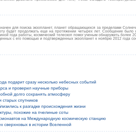
азначен для поиска экзопланет, планет обращающихся за пределами Солнеч
боту будет продолжать еще на протяжении четырех лет. Сообщение было 
иной года работы, космический телескоп помог ученым обнаружить более 20
денных с его помощью и подтвержденных экзопланет к ноябрю 2012 года со
года подарит сразу несколько небесных событий
рса и проверил научные приборы
обной долго сохранять атмосферу
и старых спутников
лизились к разгадке происхождения жизни
уктуры, похожие на пчелиные соты
осмонавтов на Международную космическую станцию
х сверхновых в истории Вселенной