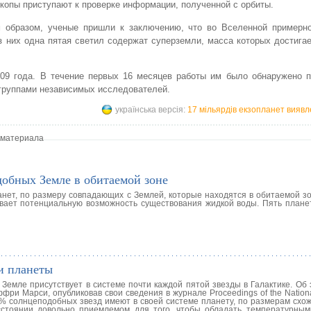
копы приступают к проверке информации, полученной с орбиты.
м образом, ученые пришли к заключению, что во Вселенной примерн
з них одна пятая светил содержат суперземли, масса которых достига
09 года. В течение первых 16 месяцев работы им было обнаружено п
 группами независимых исследователей.
українська версія:
17 мільярдів екзопланет виявле
 материала
обных Земле в обитаемой зоне
ет, по размеру совпадающих с Землей, которые находятся в обитаемой зон
вает потенциальную возможность существования жидкой воды. Пять планет
и планеты
емле присутствует в системе почти каждой пятой звезды в Галактике. Об 
ри Марси, опубликовав свои сведения в журнале Proceedings of the Nation
2% солнцеподобных звезд имеют в своей системе планету, по размерам схож
сстоянии довольно приемлемом для того, чтобы обладать температурным