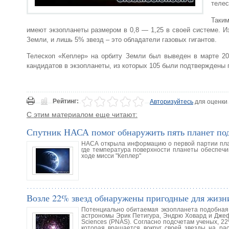
телес
Таки
имеют экзопланеты размером в 0,8 — 1,25 в своей системе. И
Земли, и лишь 5% звезд – это обладатели газовых гигантов.
Телескоп «Кеплер» на орбиту Земли был выведен в марте 20
кандидатов в экзопланеты, из которых 105 были подтверждены
Рейтинг:
Авторизуйтесь
для оценки
С этим материалом еще читают:
Спутник НАСА помог обнаружить пять планет под
НАСА открыла информацию о первой партии план
где температура поверхности планеты обеспечи
ходе мисси "Кеплер"
Возле 22% звезд обнаружены пригодные для жизн
Потенциально обитаемая экзопланета подобная З
астрономы Эрик Петигура, Эндрю Ховард и Джефф
Sciences (PNAS). Согласно подсчетам ученых, 2
которая вращается вокруг своей звезды на ра