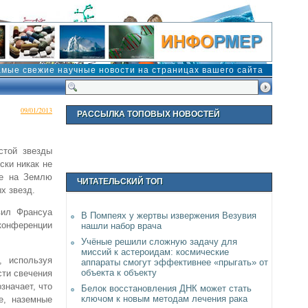
амые свежие научные новости на страницах вашего сайта
09/01/2013
РАССЫЛКА ТОПОВЫХ НОВОСТЕЙ
стой звезды
ски никак не
ие на Землю
ЧИТАТЕЛЬСКИЙ ТОП
х звезд.
вил Франсуа
В Помпеях у жертвы извержения Везувия
онференции
нашли набор врача
Учёные решили сложную задачу для
миссий к астероидам: космические
, используя
аппараты смогут эффективнее «прыгать» от
объекта к объекту
сти свечения
значает, что
Белок восстановления ДНК может стать
ключом к новым методам лечения рака
е, наземные