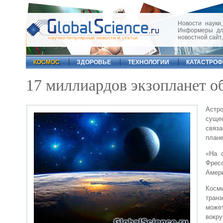
Новости науки,
Информеры для
новостной сайт
научно-популярные новости и статьи
КОСМОС
ЗДОРОВЬЕ
ТЕХНОЛОГИИ
КАТАСТРО
17 миллиардов экзопланет о
Астр
сущес
связ
плане
«На 
Фрес
Амери
Косм
транз
может
вокр