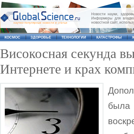
Новости науки, здоровь
Информеры для владел
новостной сайт, исполь
научно-популярные новости и статьи
КОСМОС
ЗДОРОВЬЕ
ТЕХНОЛОГИИ
КАТАСТРОФЫ
Високосная секунда вы
Интернете и крах ком
Допо
была 
воск