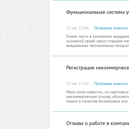
Функциональная система 
13 авг 23:04
Полезные новости
Очень часто в компаниях внедряю
основной своей массе старшие ме
внедренных программных продуктов
работниками. Замысловатый функ
своего рода трудности, именно п
Регистрация некоммерческ
13 авг 13:34
Полезные новости
Мало кому известно, но партнерс
некоммерческую основу, абсолют
лицом в качестве бизнесмена или
партнерские отношения больше св
носящими образовательный, соци
Отзывы о работе в компан