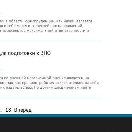
и
м в области юриспруденции, как науки, является
я в себе массу интереснейших направлений,
гих экспертов максимальной ответственности и
 по данной тематике невозможно, тем более, учитывая
е старые и новые статьи по законам
для подготовки к ЗНО
и
та по внешней независимой оценке является, на
костью, как правило, работая исключительно на себя
чих издательствах. По другим дисциплинам найти
занимается этой деятельностью сегодня очень многие
атусе бакалавра и реже специалиста с более
..
18
Вперед