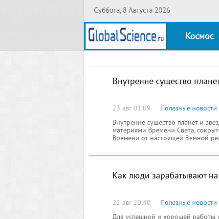
Суббота, 8 Августа 2026
Космос
Внутренне существо планет
23 авг 01:09
Полезные новости
Внутренне существо планет и звез
материями Времени Света, сокрыто
Времени от настоящей Земной реа
Сознания есть настоящее реально
Света, состоящий из обратно зер
Как люди зарабатывают на
22 авг 20:40
Полезные новости
Для успешной и хорошей работы, н