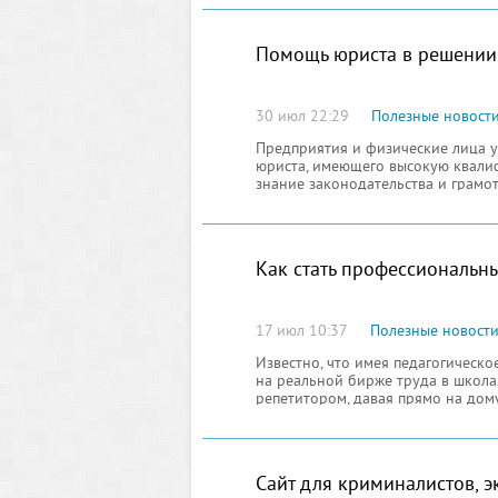
вождению автомобиля на должном 
Помощь юриста в решении
30 июл 22:29
Полезные новост
Предприятия и физические лица 
юриста, имеющего высокую квалиф
знание законодательства и грам
положений законодательных доку
обеспечить максимальный эффект
Как стать профессиональн
17 июл 10:37
Полезные новост
Известно, что имея педагогическ
на реальной бирже труда в школа
репетитором, давая прямо на дом
людей, нацеленных на совершенс
знаний и навыков. Услуги, предос
Сайт для криминалистов, э