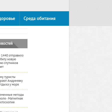
доровье
Среда обитания
овостей
 1440 отправило
рбиту новую
ию спутников
вет
му туристы
рают Андреевку
отдыха у моря
еменные методы
роля - Магнитная
ктоскопия