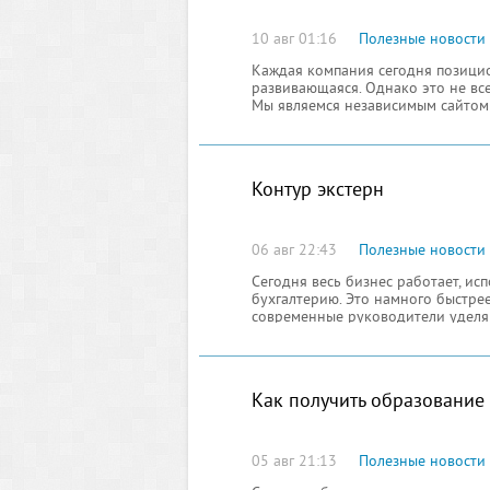
10 авг 01:16
Полезные новости
Каждая компания сегодня позицио
развивающаяся. Однако это не все
Мы являемся независимым сайтом 
отзывов либо же порталом с отзыв
мы также работаем с ними, с кажд
Контур экстерн
06 авг 22:43
Полезные новости
Сегодня весь бизнес работает, и
бухгалтерию. Это намного быстре
современные руководители уделя
фирмы
Как получить образование
05 авг 21:13
Полезные новости