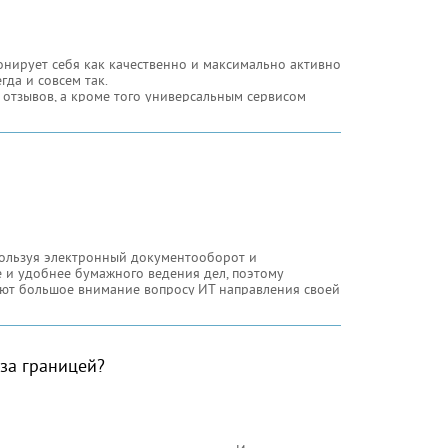
нирует себя как качественно и максимально активно
гда и совсем так.
отзывов, а кроме того универсальным сервисом
ами, как вам удобно. Мы не только собираем отзывы,
ым в отдельности. Если Ваш отзыв действительно
спользуя электронный документооборот и
е и удобнее бумажного ведения дел, поэтому
ют большое внимание вопросу ИТ направления своей
 за границей?