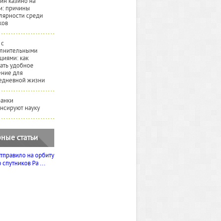
йн казино на
и: причины
лярности среди
ков
 с
лнительными
циями: как
ать удобное
ние для
едневной жизни
банки
нсируют науку
ные статьи
тправило на орбиту
спутников Ра ...