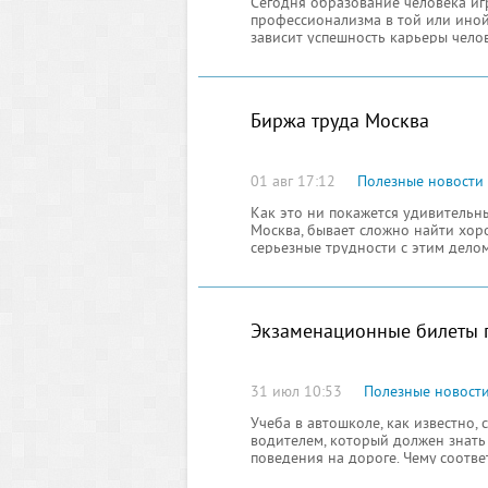
Сегодня образование человека иг
профессионализма в той или иной 
зависит успешность карьеры чело
коллег по работе. В советском с
подавляющего большинства граждан
о ближнем
Биржа труда Москва
01 авг 17:12
Полезные новости
Как это ни покажется удивительн
Москва, бывает сложно найти хо
серьезные трудности с этим дело
закончивших институт или униве
специалистом. Но, как быть мол
Экзаменационные билеты 
31 июл 10:53
Полезные новост
Учеба в автошколе, как известно
водителем, который должен знать
поведения на дороге. Чему соотв
в автошколе - лишь малая часть 