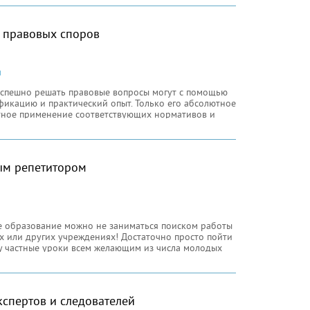
и безопасном уровне. С точки зрения специалистов
 правовых споров
и
успешно решать правовые вопросы могут с помощью
икацию и практический опыт. Только его абсолютное
отное применение соответствующих нормативов и
ментов к каждой конкретной ситуации способно
 в решении этих вопросов
ым репетитором
и
ое образование можно не заниматься поиском работы
х или других учреждениях! Достаточно просто пойти
у частные уроки всем желающим из числа молодых
твование имеющихся у них полупрофессиональных
тавляемые репетитором, всегда широко
кспертов и следователей