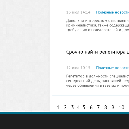
16 июл 14:14
Полезные новост
Довольно интересным ответвление
криминалистика, также содержаща
требующих от следователей и дру
внимания. Естественно, знать всё
постоянные поправки, дополняющи
Срочно найти репетитора 
12 июл 10:15
Полезные новост
Репетитор в должности специалис
сегодняшний день, настоящей ред
через объявления в газетах и про
репетитора намного проще, ведь 
специалисты после института в ст
1
2
3
4
5
6
7
8
9
10
.