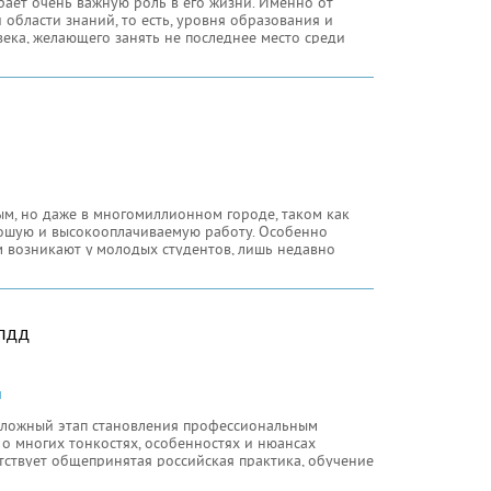
рает очень важную роль в его жизни. Именно от
области знаний, то есть, уровня образования и
века, желающего занять не последнее место среди
оюзе образование было чем-то общим для
 страны, которые учились в одних и тех же вузах, а
ым, но даже в многомиллионном городе, таком как
рошую и высокооплачиваемую работу. Особенно
м возникают у молодых студентов, лишь недавно
рситет, выйдя уже оттуда квалифицированным
одым людям, являющимся учащимися первых
пдд
и
, сложный этап становления профессиональным
 о многих тонкостях, особенностях и нюансах
етствует общепринятая российская практика, обучение
профессиональной подготовки молодого человека к