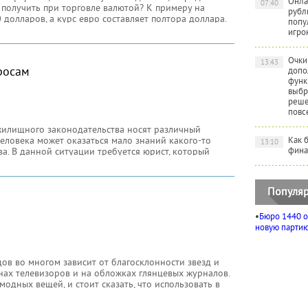
Онла
07:40
получить при торговле валютой? К примеру на
рубл
 долларов, а курс евро составляет полтора доллара.
попу
орит вам, что курс евро вырастет в цене по
игро
ня
Очки
13:43
росам
допо
функ
выбр
реше
повс
жилищного законодательства носят различный
человека может оказаться мало знаний какого-то
Как 
13:10
фина
ва. В данной ситуации требуется юрист, который
. Квалифицированная помощь, которую оказывает
Популяр
•
Бюро 1440 о
новую партию 
ов во многом зависит от благосклонности звезд и
нах телевизоров и на обложках глянцевых журналов.
одных вещей, и стоит сказать, что использовать в
одукции знаменитостей научились еще в
ь и раньше