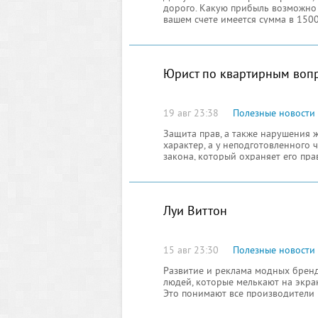
дорого. Какую прибыль возможно 
вашем счете имеется сумма в 1500
Допустим, ваш личный прогноз, гов
отношению к доллару в течение д
Юрист по квартирным воп
19 авг 23:38
Полезные новости
Защита прав, а также нарушения 
характер, а у неподготовленного 
закона, который охраняет его пра
занимается жилищными вопросами
Луи Виттон
15 авг 23:30
Полезные новости
Развитие и реклама модных бренд
людей, которые мелькают на экра
Это понимают все производители м
продвижении и рекламе своей пр
девятнадцатом веке, а может быт