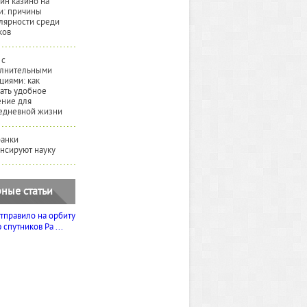
йн казино на
и: причины
лярности среди
ков
 с
лнительными
циями: как
ать удобное
ние для
едневной жизни
банки
нсируют науку
ные статьи
тправило на орбиту
спутников Ра ...