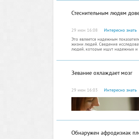
Стеснительным людям дов
29 июн 16:08
Интересно знать
Это является надежным показател
жизни людей. Сведения исследов
людей, которые ищут надежных и
команды, а также данные сведения
партнера, ухаживания и знакомств
Зевание охлаждает мозг
29 июн 16:03
Интересно знать
Обнаружен афродизиак п