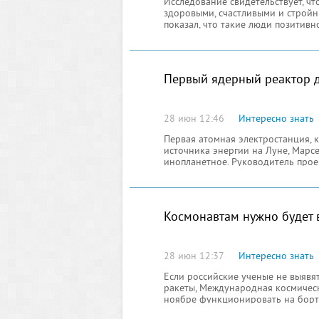
Исследование свидетельствует, чт
здоровыми, счастливыми и стройн
показал, что такие люди позитивн
преуспевают в делах и работе. Он
здоровьем.
Первый ядерный реактор д
28 июн 12:46
Интересно знать
Первая атомная электростанция, к
источника энергии на Луне, Марсе
инопланетное. Руководитель проек
22 национальном собрании химич
Космонавтам нужно будет 
28 июн 12:37
Интересно знать
Если российские ученые не выявя
ракеты, Международная космическ
ноябре функционировать на борт
корабль Прогресс 44 потерпел сраз