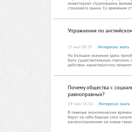
инвестируют страховщики, вызыва
страхового рынка. Со временем с
Упражнения по английско
27 июл 00:39
Интересно знать
Но большое значение здесь приоб
быть существительным, глаголом, 
действие, характеристику предмет
Почему общества с социал
равноправных?
29 июн 16:16
Интересно знать
В тяжелые экономические времена
берут на себя бедные слои насел
распространением на новые терри
Согласно научным исследователям
слоев населения считается движу