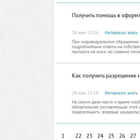
доставив на орбитальную лаборат
Получить помощь в оформ
28 июн 12:26
Интересно знать
При индивидуальном обращении к
подробнейшие ответы на собстве
паспорта на руки, но главное смо
организационно-административных
Как получить разрешение 
28 июн 12:18
Интересно знать
На самом деле место и время изо
обязательная составляющая этой в
предположить: впервые «дьявольск
всего встречается. Томас Эдисон п
1
...
22
23
24
25
26
27