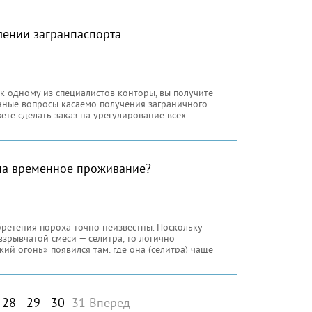
орию 2.9 тонный груз.
лении загранпаспорта
 одному из специалистов конторы, вы получите
нные вопросы касаемо получения заграничного
жете сделать заказ на урегулирование всех
 вопросов, коих здесь, как вы
на временное проживание?
бретения пороха точно неизвестны. Поскольку
зрывчатой смеси — селитра, то логично
ий огонь» появился там, где она (селитра) чаще
ытался создать вертолёт, который
28
29
30
31
Вперед