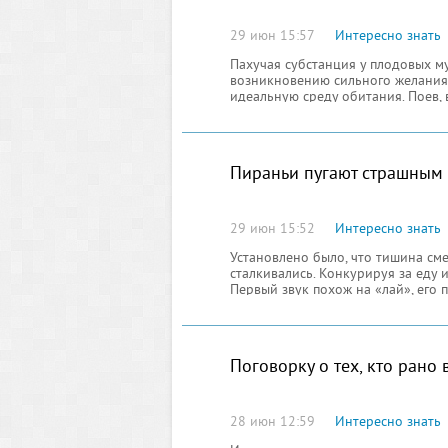
29 июн 15:57
Интересно знать
Пахучая субстанция у плодовых му
возникновению сильного желания
идеальную среду обитания. Поев, 
откладывают яйца, здесь же будит
Пираньи пугают страшным
29 июн 15:52
Интересно знать
Установлено было, что тишина сме
сталкивались. Конкурируя за еду 
Первый звук похож на «лай», его 
запугать конкурента. Второй кор
пищу, кружа вокруг оппонента.
Поговорку о тех, кто рано
28 июн 12:59
Интересно знать