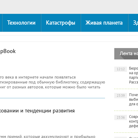
Технологии
Катастрофы
Живая планета
З
ipBook
Лента н
Бюро
12:12
на о
го века в интернете начали появляться
парт
гизированные под обычную библиотеку, содержащую
Расс
ниг от разных авторов, которые можно было читать
Поче
23:39
выби
для 
ховании и тенденции развития
Совр
23:36
конт
дефе
 сумм премий, которые аккумулируют и прибыльно