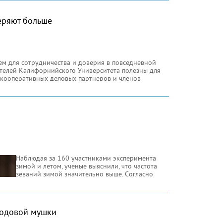
еряют больше
ем для сотрудничества и доверия в повседневной
ателей Калифорнийского Университета полезны для
 кооперативных деловых партнеров и членов
 будут полезны в качестве совета для поиска
а.
Наблюдая за 160 участниками эксперимента
зимой и летом, ученые выяснили, что частота
зеваний зимой значительно выше. Согласно
теории терморегуляции мозг охлаждает воздух,
втянутый во время зевка. Летом это действие
совершенно бесполезно, так как теплый воздух
никак не облегчит состояние перегретого мозга.
лодовой мушки