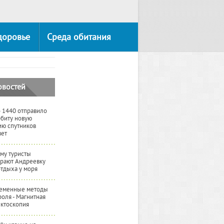
доровье
Среда обитания
овостей
 1440 отправило
рбиту новую
ию спутников
вет
му туристы
рают Андреевку
отдыха у моря
еменные методы
роля - Магнитная
ктоскопия