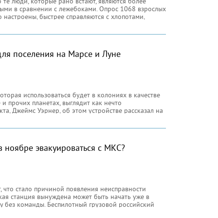
о те люди, которые рано встают, являются более
ыми в сравнении с лежебоками. Опрос 1068 взрослых
о настроены, быстрее справляются с хлопотами,
и более развиты физически, у них меньше проблем со
ля поселения на Марсе и Луне
оторая использоваться будет в колониях в качестве
 и прочих планетах, выглядит как нечто
та, Джеймс Уэрнер, об этом устройстве рассказал на
еского американского сообщества (АХС).
в ноябре эвакуироваться с МКС?
т, что стало причиной появления неисправности
ая станция вынуждена может быть начать уже в
у без команды. Беспилотный грузовой российский
у крушение после старта своего 24 августа, не