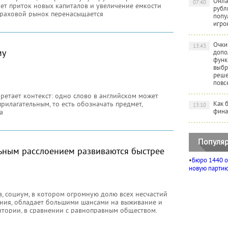
Онла
07:40
ет приток новых капиталов и увеличение емкости
рубл
траховой рынок перенасыщается
попу
игро
Очки
13:43
му
допо
функ
выбр
реше
повс
ретает контекст: одно слово в английском может
прилагательным, то есть обозначать предмет,
Как 
13:10
фина
а
Популяр
ьным расслоением развиваются быстрее
•
Бюро 1440 о
новую партию 
, социум, в котором огромную долю всех несчастий
ения, обладает большими шансами на выживание и
тории, в сравнении с равноправным обществом.
 университета из Стэнфорда, именно неравенство
щей силой,