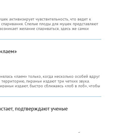
шек активизирует чувствительность, что ведет к
 спаривания. Спелые плоды для мушек представляют
возникает желание спариваться, здесь же самки
 развиваться молодое потомство.
 «лаем»
нялась «лаем» только, когда несколько особей вдруг
и территорию, пираньи издают три четких звука.
пираньи издают, быстро сближаясь «лоб в лоб», чтобы
откий барабанный звук пираньи издают в борьбе за
 встает, подтверждают ученые