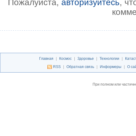
Пожалуйста,
авторизуйтесь
, ч
комме
Главная
|
Космос
|
Здоровье
|
Технологии
|
Катас
RSS
|
Обратная связь
|
Информеры
|
О са
При полном или частичн