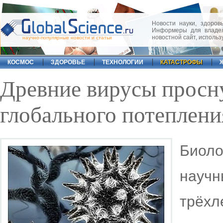
Новости науки, здоровь
Информеры для владел
новостной сайт, исполь
научно-популярные новости и статьи
КОСМОС
ЗДОРОВЬЕ
ТЕХНОЛОГИИ
КАТАСТРОФЫ
Древние вирусы просну
глобального потеплени
Биол
науч
трёх