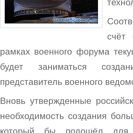
техно
Соотв
счёт
рамках военного форума текущ
будет заниматься созда
представитель военного ведом
Вновь утвержденные российс
необходимость создания больш
который бы подошёл для 