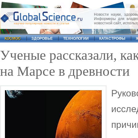
Новости науки, здоровь
Информеры для владел
новостной сайт, исполь
научно-популярные новости и статьи
КОСМОС
ЗДОРОВЬЕ
ТЕХНОЛОГИИ
КАТАСТРОФЫ
Ученые рассказали, ка
на Марсе в древности
Руко
иссле
при