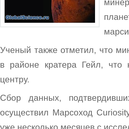
мине
план
марси
Ученый также отметил, что м
в районе кратера Гейл, что
центру.
Сбор данных, подтвердивши
осуществил Марсоход Curiosit
уже несколько месяцев с иссле