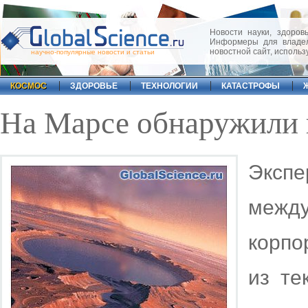
Новости науки, здоровь
Информеры для владел
новостной сайт, исполь
научно-популярные новости и статьи
КОСМОС
ЗДОРОВЬЕ
ТЕХНОЛОГИИ
КАТАСТРОФЫ
На Марсе обнаружили
Экспе
межд
корпо
из те