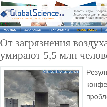
Новости науки, здоровь
Информеры для владел
новостной сайт, исполь
научно-популярные новости и статьи
КОСМОС
ЗДОРОВЬЕ
ТЕХНОЛОГИИ
КАТАСТРОФЫ
От загрязнения воздух
умирают 5,5 млн челов
Рез
кон
проб