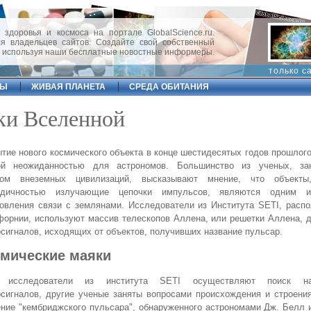
 здоровья и космоса на портале GlobalScience.ru.
 владельцев сайтов. Создайте свой собственный
, используя наши бесплатные новостные информеры.
только с
ФЫ
ЖИВАЯ ПЛАНЕТА
СРЕДА ОБИТАНИЯ
ки Вселенной
тие нового космического объекта в конце шестидесятых годов прошлого
ой неожиданностью для астрономов. Большинство из ученых, за
ком внеземных цивилизаций, высказывают мнение, что объекты
одичностью излучающие цепочки импульсов, являются одним и
овления связи с землянами. Исследователи из Института SETI, расп
орнии, используют массив телескопов Аллена, или решетки Аллена, 
сигналов, исходящих от объектов, получивших название пульсар.
мические маяки
 исследователи из института SETI осуществляют поиск на
сигналов, другие ученые заняты вопросами происхождения и строени
ние "кембриджского пульсара", обнаруженного астрономами Дж. Белл