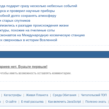
года подарит сразу несколько небесных событий
рса и проверил научные приборы
обной долго сохранять атмосферу
и старых спутников
лизились к разгадке происхождения жизни
уктуры, похожие на пчелиные соты
осмонавтов на Международную космическую станцию
х сверхновых в истории Вселенной
риев нет. Будьте первым!
, чтобы иметь возможность оставлять комментарии.
|
Катастрофы
|
Живая Планета
|
Среда Обитания
|
Читательский ТОП
ы
|
О сайте
|
E-mail рассылка
|
Как включить JavaScript
|
Полезно знать