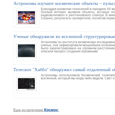
Астрономы изучают космические объекты – пульс
Благодаря развитию технологий в середине XX ве
Особый интерес вызвали объекты, которые пос
радиоволнового и рентгеновского спектра. В ию
странно, результаты засекретили, посчитав пери
Ученые обнаружили во вселенной структурирован
Астрономы из института космических исследова
ученых, они зафиксировали мощнейшее излучение
было зарегистрировано на огромном расстоянии
описали процесс создания огромными
Телескоп "Хаббл" обнаружил самый отдаленный о
Астрономы использовали Космический телескоп
вселенной, который мы когда-либо видели. Свет о
Еще из категории
Космос
: