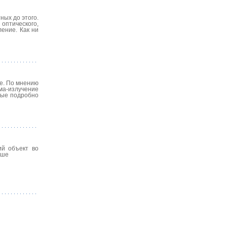
ных до этого.
оптического,
ление. Как ни
е. По мнению
ма-излучение
ные подробно
ий объект во
ьше