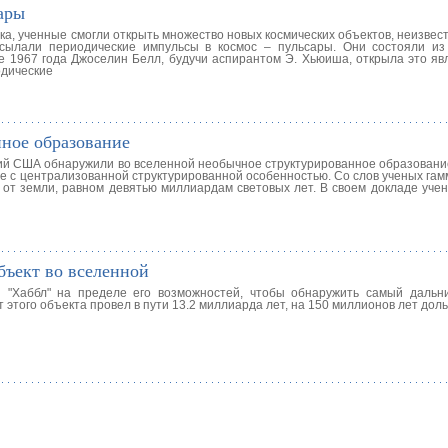
ары
ка, ученные смогли открыть множество новых космических объектов, неизвест
ылали периодические импульсы в космос – пульсары. Они состояли из 
не 1967 года Джоселин Белл, будучи аспирантом Э. Хьюиша, открыла это яв
одические
ное образование
ний США обнаружили во вселенной необычное структурированное образовани
 с централизованной структурированной особенностью. Со слов ученых гам
 от земли, равном девятью миллиардам световых лет. В своем докладе уче
бъект во вселенной
 "Хаббл" на пределе его возможностей, чтобы обнаружить самый дальн
т этого объекта провел в пути 13.2 миллиарда лет, на 150 миллионов лет дол