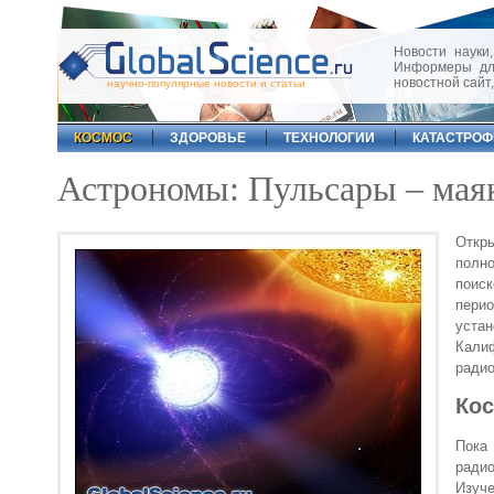
Новости науки,
Информеры для
новостной сайт
научно-популярные новости и статьи
КОСМОС
ЗДОРОВЬЕ
ТЕХНОЛОГИИ
КАТАСТРО
Астрономы: Пульсары – мая
Откры
полн
поис
пери
устан
Калиф
радио
Кос
Пока
радио
Изуче