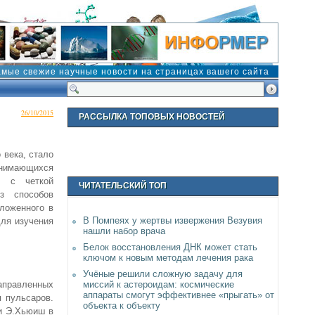
амые свежие научные новости на страницах вашего сайта
26/10/2015
РАССЫЛКА ТОПОВЫХ НОВОСТЕЙ
 века, стало
нимающихся
, с четкой
ЧИТАТЕЛЬСКИЙ ТОП
з способов
оложенного в
В Помпеях у жертвы извержения Везувия
для изучения
нашли набор врача
Белок восстановления ДНК может стать
ключом к новым методам лечения рака
Учёные решили сложную задачу для
правленных
миссий к астероидам: космические
аппараты смогут эффективнее «прыгать» от
я пульсаров.
объекта к объекту
 и Э.Хьюиш в