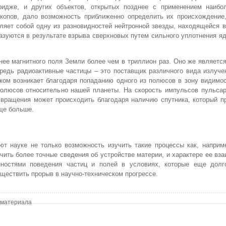
ридже, и других объектов, открытых позднее с применением наиб
копов, дало возможность приближенно определить их происхождение,
ляет собой одну из разновидностей нейтронной звезды, находящейся 
азуются в результате взрыва сверхновых путем сильного уплотнения я
ьнее магнитного поля Земли более чем в триллион раз. Оно же являетс
редь радиоактивные частицы – это поставщик различного вида излуче
ком возникает благодаря попаданию одного из полюсов в зону видимо
олюсов относительно нашей планеты. На скорость импульсов пульсар
 вращения может происходить благодаря наличию спутника, который п
еще больше.
т науке не только возможность изучить такие процессы как, наприм
чить более точные сведения об устройстве материи, и характере ее вз
ностями поведения частиц и полей в условиях, которые еще долг
ществить прорыв в научно-техническом прогрессе.
 материала