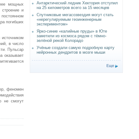
Антарктический ледник Хектория отступил
олее мощных
на 25 километров всего за 15 месяцев
 строение и
Спутниковые мегасозвездия могут стать
в постоянном
«нерегулируемым геоинженерным
дра погибших
экспериментом»
Ярко-синие «калийные пруды» в Юте
заметили из космоса рядом с тёмно-
я источником
зелёной рекой Колорадо
ний, в число
Учёные создали самую подробную карту
сти. Пульсар
нейронных дендритов в мозге мыши
а оказывает
ритягивается
Еще
ер, феномен
аимодействия
о не смогут