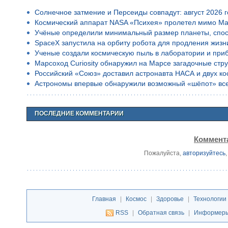
Солнечное затмение и Персеиды совпадут: август 2026 
Космический аппарат NASA «Психея» пролетел мимо Ма
Учёные определили минимальный размер планеты, спос
SpaceX запустила на орбиту робота для продления жизн
Ученые создали космическую пыль в лаборатории и приб
Марсоход Curiosity обнаружил на Марсе загадочные стр
Российский «Союз» доставил астронавта НАСА и двух к
Астрономы впервые обнаружили возможный «шёпот» все
ПОСЛЕДНИЕ КОММЕНТАРИИ
Коммента
Пожалуйста,
авторизуйтесь
Главная
|
Космос
|
Здоровье
|
Технологии
RSS
|
Обратная связь
|
Информер