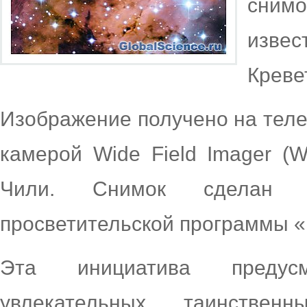
снимо
изве
Креве
Изображение получено на тел
камерой Wide Field Imager (
Чили. Снимок сделан в
просветительской программы 
Эта инициатива предусм
увлекательных, таинстве