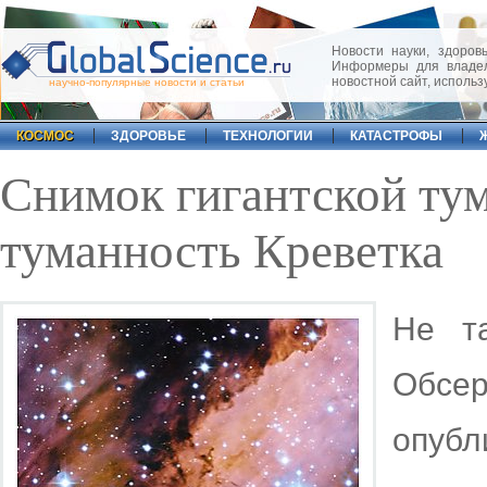
Новости науки, здоровь
Информеры для владел
новостной сайт, исполь
научно-популярные новости и статьи
КОСМОС
ЗДОРОВЬЕ
ТЕХНОЛОГИИ
КАТАСТРОФЫ
Снимок гигантской ту
туманность Креветка
Не т
Обс
опуб