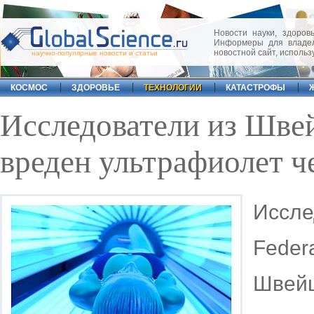
Новости науки, здоровь
Информеры для владел
новостной сайт, исполь
научно-популярные новости и статьи
КОСМОС
ЗДОРОВЬЕ
ТЕХНОЛОГИИ
КАТАСТРОФЫ
Исследователи из Шве
вреден ультрафиолет ч
Иссле
Fede
Швейц